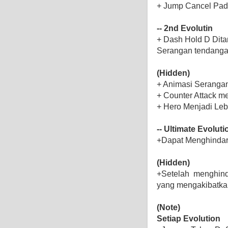
+ Jump Cancel Pada
-- 2nd Evolutin
+ Dash Hold D Dit
Serangan tendanga
(Hidden)
+ Animasi Serangan
+ Counter Attack me
+ Hero Menjadi Leb
-- Ultimate Evoluti
+Dapat Menghindar 
(Hidden)
+Setelah menghin
yang mengakibatk
(Note)
Setiap Evolution