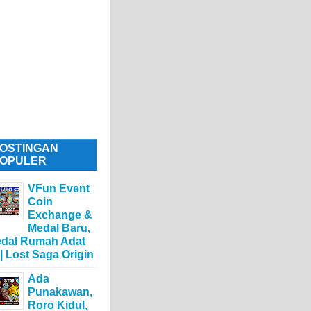
OSTINGAN
OPULER
VFun Event
Coin
Exchange &
Medal Baru,
dal Rumah Adat
 | Lost Saga Origin
Ada
Punakawan,
Roro Kidul,