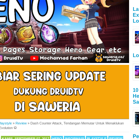
La
Ex
Lo
Lo
10
He
Sa
laystyle
»
Review
»
Dash Counter Attack, Tendangan Memutar Untuk Menaklukan
volution 🥋
Pe
KAMIS, SEPTEMBER 07, 2017
HERO
INFORMASI
PLAYSTYLE
REVIEW