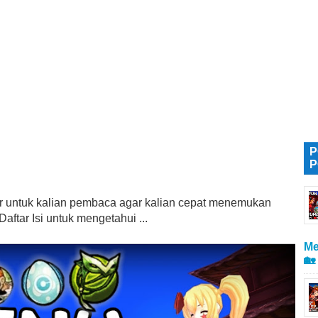
P
P
tur untuk kalian pembaca agar kalian cepat menemukan
aftar Isi untuk mengetahui ...
Me
🏡