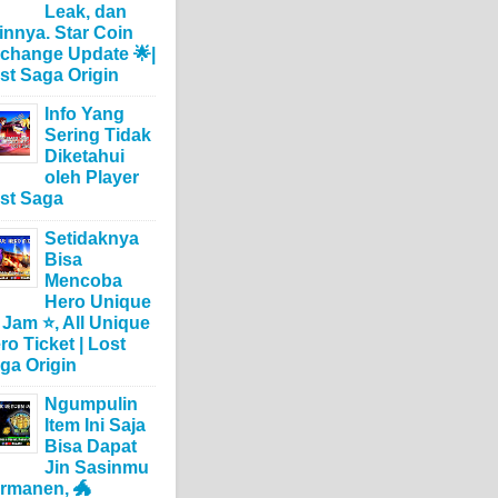
Leak, dan
innya. Star Coin
change Update 🌟|
st Saga Origin
Info Yang
Sering Tidak
Diketahui
oleh Player
st Saga
Setidaknya
Bisa
Mencoba
Hero Unique
 Jam ⭐, All Unique
ro Ticket | Lost
ga Origin
Ngumpulin
Item Ini Saja
Bisa Dapat
Jin Sasinmu
rmanen, 🐲