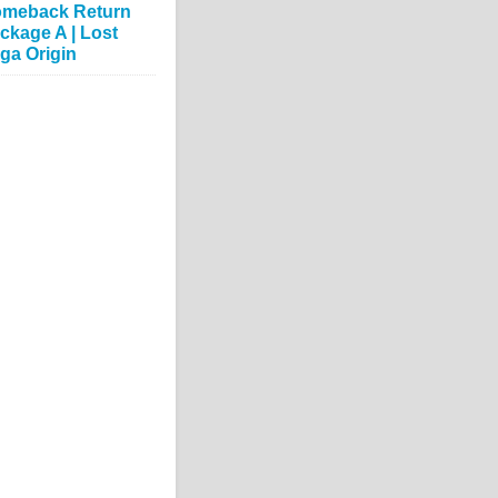
meback Return
ckage A | Lost
ga Origin