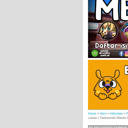
Home
»
Hero
»
Informasi
»
P
Lawan | Taekwondo Master E
BY
MOCHAMAD FARHAN