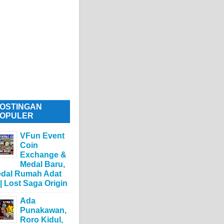
OSTINGAN
OPULER
VFun Event
Coin
Exchange &
Medal Baru,
dal Rumah Adat
 | Lost Saga Origin
Ada
Punakawan,
Roro Kidul,