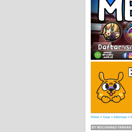
Home
»
Gear
»
Informasi
»
P
BY
MOCHAMAD FARHAN