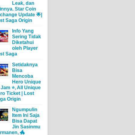
Leak, dan
innya. Star Coin
change Update 🌟|
st Saga Origin
Info Yang
Sering Tidak
Diketahui
oleh Player
st Saga
Setidaknya
Bisa
Mencoba
Hero Unique
 Jam ⭐, All Unique
ro Ticket | Lost
ga Origin
Ngumpulin
Item Ini Saja
Bisa Dapat
Jin Sasinmu
rmanen, 🐲