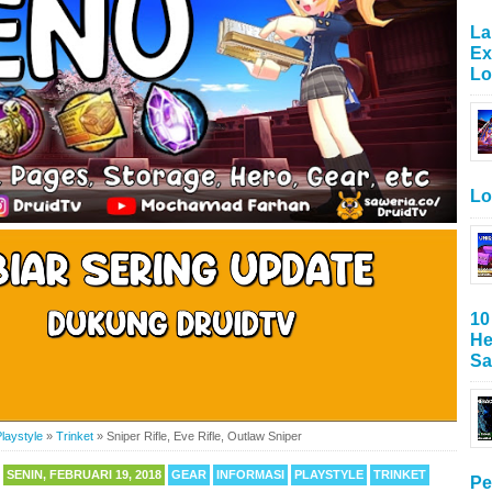
La
Ex
Lo
Lo
10
He
Sa
laystyle
»
Trinket
»
Sniper Rifle, Eve Rifle, Outlaw Sniper
SENIN, FEBRUARI 19, 2018
GEAR
INFORMASI
PLAYSTYLE
TRINKET
Pe