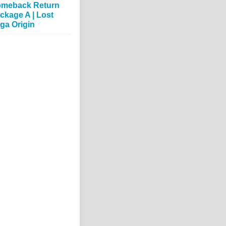
meback Return
ckage A | Lost
ga Origin