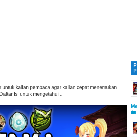
P
P
tur untuk kalian pembaca agar kalian cepat menemukan
aftar Isi untuk mengetahui ...
Me
🏡