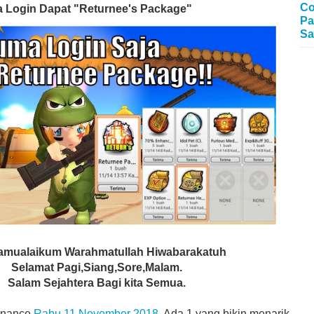
Co
a Login Dapat "Returnee's Package"
Pa
Sa
amualaikum Warahmatullah Hiwabarakatuh
Selamat Pagi,Siang,Sore,Malam.
Salam Sejahtera Bagi kita Semua.
enance
Rabu 11 November 2018.
Ada 1 yang bikin menarik