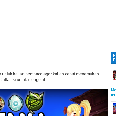
P
P
tur untuk kalian pembaca agar kalian cepat menemukan
aftar Isi untuk mengetahui ...
Me
🏡