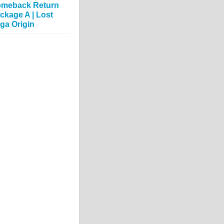
meback Return
ckage A | Lost
ga Origin