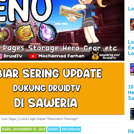
Lo
La
Ex
Lo
10
He
Sa
[ Lost Saga ] Cuma Login Dapat "Returnee's Package"
RABU, NOVEMBER 07, 2018
EVENT
INFORMASI
Pe