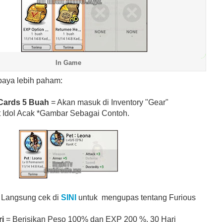
In Game
paya lebih paham:
Cards 5 Buah
= Akan masuk di Inventory "Gear"
t Idol Acak *Gambar Sebagai Contoh.
 Langsung cek di
SINI
untuk mengupas tentang Furious
ri
= Berisikan Peso 100% dan EXP 200 %, 30 Hari