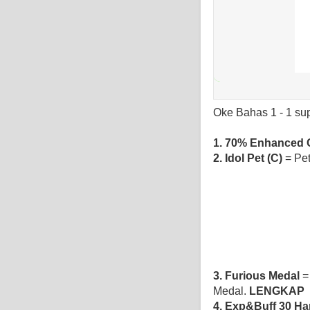
Oke Bahas 1 - 1 su
1. 70% Enhanced 
2. Idol Pet (C)
= Pe
3. Furious Medal
=
Medal.
LENGKAP
4. Exp&Buff 30 Ha