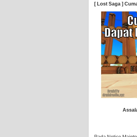
[ Lost Saga ] Cum
Assal
Pada Notice Maint