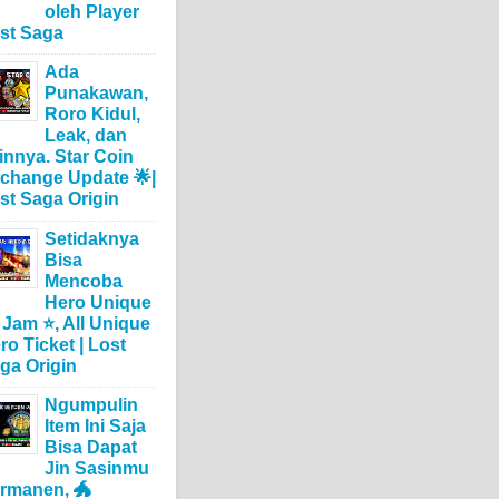
oleh Player
st Saga
Ada
Punakawan,
Roro Kidul,
Leak, dan
innya. Star Coin
change Update 🌟|
st Saga Origin
Setidaknya
Bisa
Mencoba
Hero Unique
 Jam ⭐, All Unique
ro Ticket | Lost
ga Origin
Ngumpulin
Item Ini Saja
Bisa Dapat
Jin Sasinmu
rmanen, 🐲