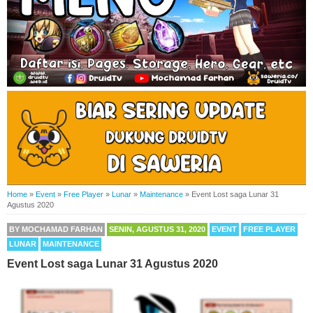
Home
»
Event
»
Free Player
»
Lunar
»
Maintenance
»
Event Lost saga Lunar 31
Agustus 2020
BY
MOCHAMAD FARHAN
SENIN, AGUSTUS 31, 2020
EVENT
FREE PLAYER
LUNAR
MAINTENANCE
Event Lost saga Lunar 31 Agustus 2020