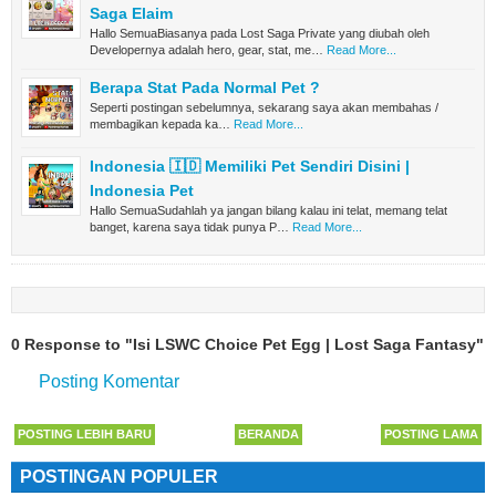
Saga Elaim
Hallo SemuaBiasanya pada Lost Saga Private yang diubah oleh
Developernya adalah hero, gear, stat, me…
Read More...
Berapa Stat Pada Normal Pet ?
Seperti postingan sebelumnya, sekarang saya akan membahas /
membagikan kepada ka…
Read More...
Indonesia 🇮🇩 Memiliki Pet Sendiri Disini |
Indonesia Pet
Hallo SemuaSudahlah ya jangan bilang kalau ini telat, memang telat
banget, karena saya tidak punya P…
Read More...
0 Response to "Isi LSWC Choice Pet Egg | Lost Saga Fantasy"
Posting Komentar
POSTING LEBIH BARU
BERANDA
POSTING LAMA
POSTINGAN POPULER