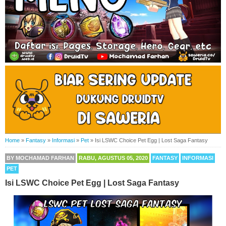
Home
»
Fantasy
»
Informasi
»
Pet
»
Isi LSWC Choice Pet Egg | Lost Saga Fantasy
BY
MOCHAMAD FARHAN
RABU, AGUSTUS 05, 2020
FANTASY
INFORMASI
PET
Isi LSWC Choice Pet Egg | Lost Saga Fantasy