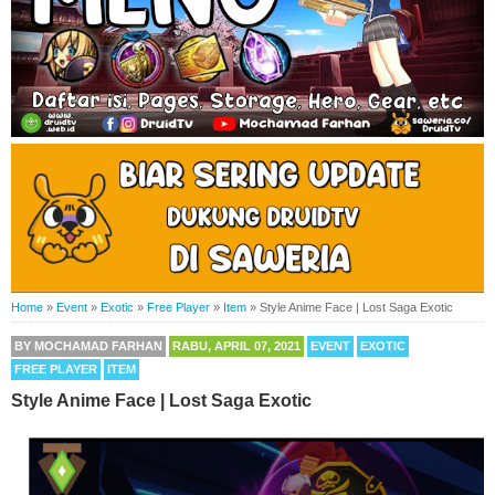
Home
»
Event
»
Exotic
»
Free Player
»
Item
»
Style Anime Face | Lost Saga Exotic
BY
MOCHAMAD FARHAN
RABU, APRIL 07, 2021
EVENT
EXOTIC
FREE PLAYER
ITEM
Style Anime Face | Lost Saga Exotic