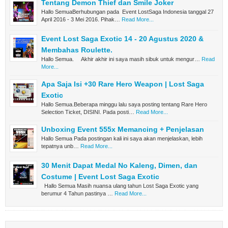
Tentang Demon Thief dan Smile Joker
Hallo SemuaBerhubungan pada Event LostSaga Indonesia tanggal 27
April 2016 - 3 Mei 2016. Pihak…
Read More...
Event Lost Saga Exotic 14 - 20 Agustus 2020 &
Membahas Roulette.
Hallo Semua. Akhir akhir ini saya masih sibuk untuk mengur…
Read
More...
Apa Saja Isi +30 Rare Hero Weapon | Lost Saga
Exotic
Hallo Semua.Beberapa minggu lalu saya posting tentang Rare Hero
Selection Ticket, DISINI. Pada posti…
Read More...
Unboxing Event 555x Memancing + Penjelasan
Hallo Semua Pada postingan kali ini saya akan menjelaskan, lebih
tepatnya unb…
Read More...
30 Menit Dapat Medal No Kaleng, Dimen, dan
Costume | Event Lost Saga Exotic
Hallo Semua Masih nuansa ulang tahun Lost Saga Exotic yang
berumur 4 Tahun pastinya …
Read More...