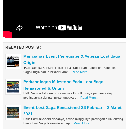
RELATED POSTS :
Membahas Event Preregister & Veteran Lost Saga
Origin
Hallo Semua.Kemarin kalian dapat kabar dari Facebook Page Lost
Saga Origin dari Publisher Grav…
Read More...
Perbandingan Milestone Pada Lost Saga
Remastered & Origin
Hallo Semua.Akhir-akhir ini website DruidTv saya perbaiki setiap
postingannya dengan tujuan supaya p…
Read More...
Event Lost Saga Remastered 23 Februari - 2 Maret
2021
Hallo SemuaSeperti biasanya, setiap minggunya postingan rutin tentang
Event Lost Saga Remastered. Ap…
Read More...