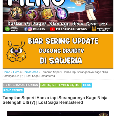
Home
»
Hero
»
Remastered
»
Tampilan Seperti Hanzo tapi Serangannya Kage Ninja
Setengah Ulti (?) | Lost Saga Remastered
BY
MOCHAMAD FARHAN
SABTU, SEPTEMBER 04, 2021
HERO
REMASTERED
Tampilan Seperti Hanzo tapi Serangannya Kage Ninja
Setengah Ulti (?) | Lost Saga Remastered