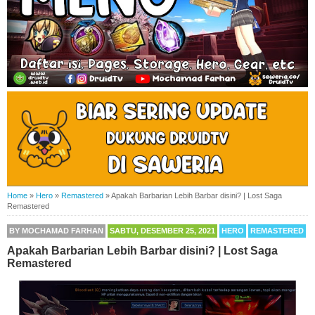
Home
»
Hero
»
Remastered
»
Apakah Barbarian Lebih Barbar disini? | Lost Saga
Remastered
BY
MOCHAMAD FARHAN
SABTU, DESEMBER 25, 2021
HERO
REMASTERED
Apakah Barbarian Lebih Barbar disini? | Lost Saga
Remastered