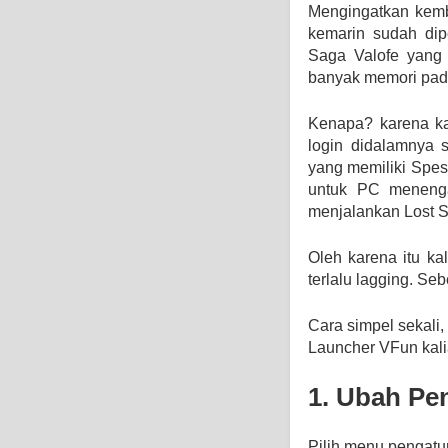
Mengingatkan kemb
kemarin sudah dip
Saga Valofe yang 
banyak memori pad
Kenapa? karena ka
login didalamnya 
yang memiliki Spesi
untuk PC menenga
menjalankan Lost Sa
Oleh karena itu ka
terlalu lagging. Se
Cara simpel sekali, 
Launcher VFun kal
1. Ubah Pe
Pilih menu pengatu