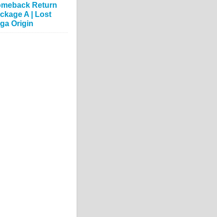
meback Return
ckage A | Lost
ga Origin