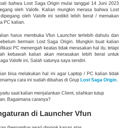
ali bahwa Lost Saga Origin mulai tanggal 14 Juni 2023
egang oleh Valofe. Kalian mungkin merasa bahwa Lost
dipegang oleh Valofe ini sedikit lebih berat / memakan
a PC kalian.
lian harus membuka Vfun Launcher terlebih dahulu dan
sebelum bermain Lost Saga Origin. Mungkin buat kalian
fikasi PC menengah keatas tidak merasakan hal itu, tetapi
h kebawah kalian akan merasakan lebih berat untuk
ga Valofe ini, Salah satunya saya sendiri.
lian bisa melakukan hal ini agar Laptop / PC kalian tidak
benarnya cara ini sudah dibahas di Grup
Lost Saga Origin
.
yaitu saat kalian menjalankan Client, silahkan tutup
ian. Bagaimana caranya?
ngaturan di Launcher Vfun
ran (bergambar gear) dipojok kanan atas.