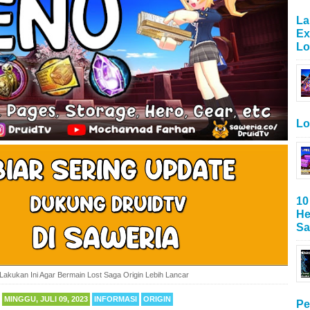
La
Ex
Lo
Lo
10
He
Sa
Lakukan Ini Agar Bermain Lost Saga Origin Lebih Lancar
MINGGU, JULI 09, 2023
INFORMASI
ORIGIN
Pe