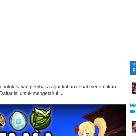
P
P
tur untuk kalian pembaca agar kalian cepat menemukan
aftar Isi untuk mengetahui ...
Me
🏡