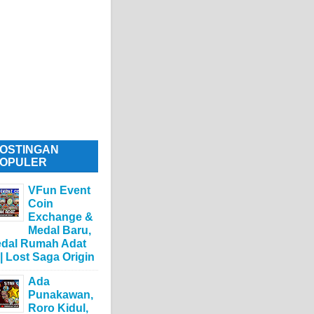
OSTINGAN
OPULER
VFun Event
Coin
Exchange &
Medal Baru,
dal Rumah Adat
 | Lost Saga Origin
Ada
Punakawan,
Roro Kidul,