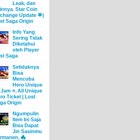
Leak, dan
innya. Star Coin
change Update 🌟|
st Saga Origin
Info Yang
Sering Tidak
Diketahui
oleh Player
st Saga
Setidaknya
Bisa
Mencoba
Hero Unique
 Jam ⭐, All Unique
ro Ticket | Lost
ga Origin
Ngumpulin
Item Ini Saja
Bisa Dapat
Jin Sasinmu
rmanen, 🐲