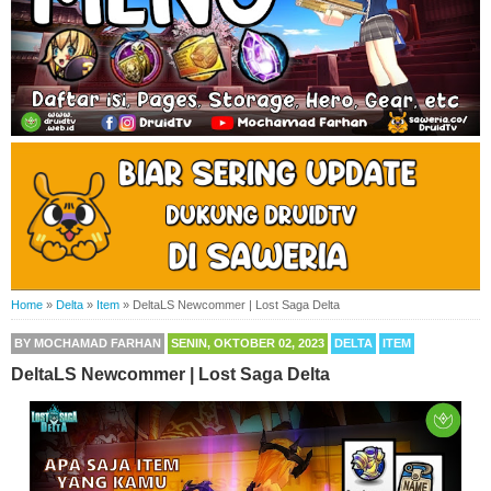
Home
»
Delta
»
Item
»
DeltaLS Newcommer | Lost Saga Delta
BY
MOCHAMAD FARHAN
SENIN, OKTOBER 02, 2023
DELTA
ITEM
DeltaLS Newcommer | Lost Saga Delta