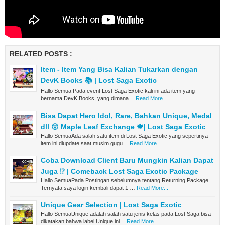
RELATED POSTS :
Item - Item Yang Bisa Kalian Tukarkan dengan
DevK Books 📚 | Lost Saga Exotic
Hallo Semua Pada event Lost Saga Exotic kali ini ada item yang
bernama DevK Books, yang dimana…
Read More...
Bisa Dapat Hero Idol, Rare, Bahkan Unique, Medal
dll 😲 Maple Leaf Exchange 🍁| Lost Saga Exotic
Hallo SemuaAda salah satu item di Lost Saga Exotic yang sepertinya
item ini diupdate saat musim gugu…
Read More...
Coba Download Client Baru Mungkin Kalian Dapat
Juga ⁉ | Comeback Lost Saga Exotic Package
Hallo SemuaPada Postingan sebelumnya tentang Returning Package.
Ternyata saya login kembali dapat 1 …
Read More...
Unique Gear Selection | Lost Saga Exotic
Hallo SemuaUnique adalah salah satu jenis kelas pada Lost Saga bisa
dikatakan bahwa label Unique ini…
Read More...