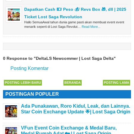
Dapatkan Cash 💵/ Peso 💰/ Revs Box 🎁, dll | 2025
Ticket Lost Saga Revolution
Hallo SemuaAwal tahun dunia game pasti akan membuat event event
menarik seperti di Lost Saga Revolut…
Read More...
0 Response to "DeltaLS Newcommer | Lost Saga Delta"
Posting Komentar
POSTING LEBIH BARU
BERANDA
POSTING LAMA
POSTINGAN POPULER
Ada Punakawan, Roro Kidul, Leak, dan Lainnya.
Star Coin Exchange Update 🌟| Lost Saga Origin
VFun Event Coin Exchange & Medal Baru,
Medal Rumah Adat 🏡 | Lost Saga Origin