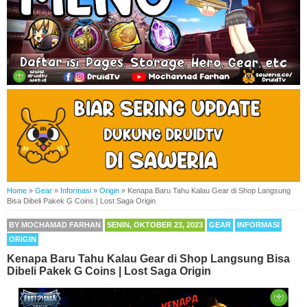
Home
»
Gear
»
Informasi
»
Origin
»
Kenapa Baru Tahu Kalau Gear di Shop Langsung
Bisa Dibeli Pakek G Coins | Lost Saga Origin
BY
MOCHAMAD FARHAN
SENIN, OKTOBER 23, 2023
GEAR
INFORMASI
ORIGIN
Kenapa Baru Tahu Kalau Gear di Shop Langsung Bisa
Dibeli Pakek G Coins | Lost Saga Origin