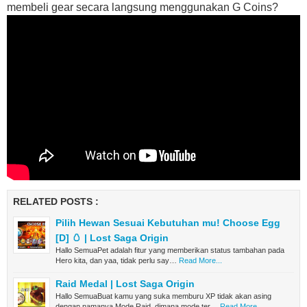
membeli gear secara langsung menggunakan G Coins?
RELATED POSTS :
Pilih Hewan Sesuai Kebutuhan mu! Choose Egg
[D] 🥚 | Lost Saga Origin
Hallo SemuaPet adalah fitur yang memberikan status tambahan pada
Hero kita, dan yaa, tidak perlu say…
Read More...
Raid Medal | Lost Saga Origin
Hallo SemuaBuat kamu yang suka memburu XP tidak akan asing
dengan namanya Mode Raid, dimana mode ter…
Read More...