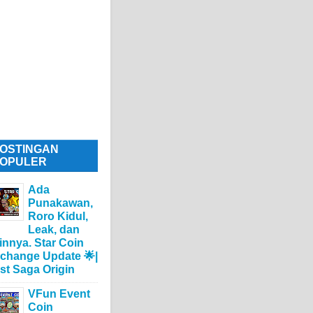
OSTINGAN
OPULER
Ada
Punakawan,
Roro Kidul,
Leak, dan
innya. Star Coin
change Update 🌟|
st Saga Origin
VFun Event
Coin