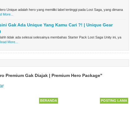
ro Unique adalah hero yang memiliki label tertinggi pada Lost Saga, yang dimana
d More...
isini Gak Ada Unique Yang Kamu Cari ?! | Unique Gear
0
hh tidak ada selesai selesainya membahas Starter Pack Lost Saga Unity ini, ya
Read More...
ro Premium Gak Diajak | Premium Hero Package"
ar
BERANDA
POSTING LAMA