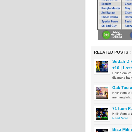
RELATED POSTS :
Sudah Di
+10 | Los
Hallo SemuaS
disangka ba
Gak Tau a
Hallo SemuaT
memang loh
71 Item P
Hallo Semua S
Read More...
Bisa Mili