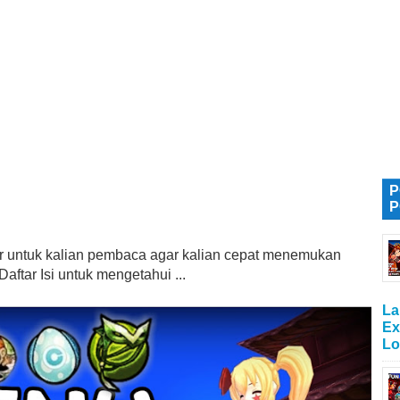
P
P
tur untuk kalian pembaca agar kalian cepat menemukan
aftar Isi untuk mengetahui ...
La
Ex
Lo