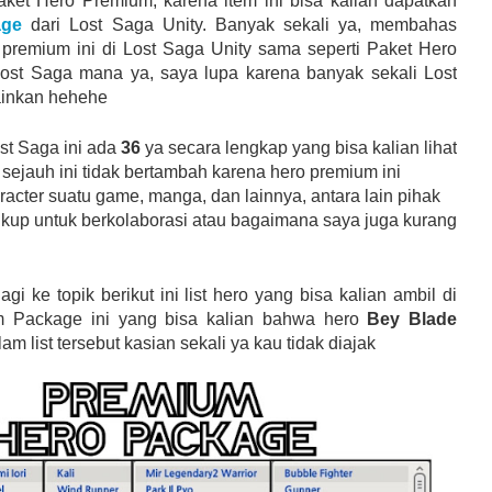
ket Hero Premium, karena item ini bisa kalian dapatkan
age
dari Lost Saga Unity. Banyak sekali ya, membahas
 premium ini di Lost Saga Unity sama seperti Paket Hero
ost Saga mana ya, saya lupa karena banyak sekali Lost
inkan hehehe
st Saga ini ada
36
ya secara lengkap yang bisa kalian lihat
sejauh ini tidak bertambah karena hero premium ini
acter suatu game, manga, dan lainnya, antara lain pihak
kup untuk berkolaborasi atau bagaimana saya juga kurang
gi ke topik berikut ini list hero yang bisa kalian ambil di
m Package ini yang bisa kalian bahwa hero
Bey Blade
am list tersebut kasian sekali ya kau tidak diajak