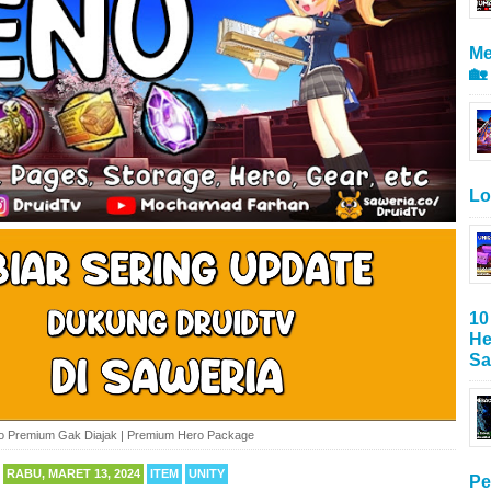
Me
🏡
Lo
10
He
Sa
o Premium Gak Diajak | Premium Hero Package
RABU, MARET 13, 2024
ITEM
UNITY
Pe