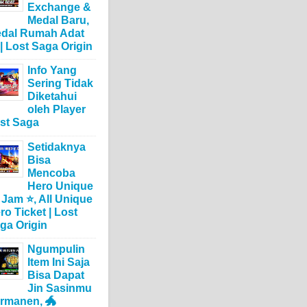
Exchange &
Medal Baru,
dal Rumah Adat
 | Lost Saga Origin
Info Yang
Sering Tidak
Diketahui
oleh Player
st Saga
Setidaknya
Bisa
Mencoba
Hero Unique
 Jam ⭐, All Unique
ro Ticket | Lost
ga Origin
Ngumpulin
Item Ini Saja
Bisa Dapat
Jin Sasinmu
rmanen, 🐲