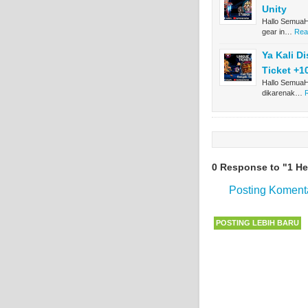
Unity
Hallo SemuaHe
gear in…
Rea
Ya Kali D
Ticket +1
Hallo SemuaHa
dikarenak…
0 Response to "1 He
Posting Koment
POSTING LEBIH BARU