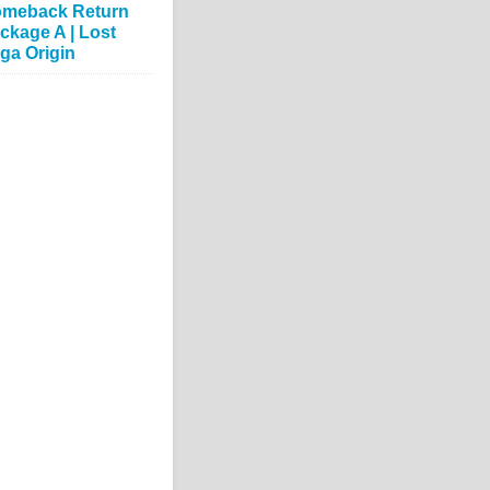
meback Return
ckage A | Lost
ga Origin