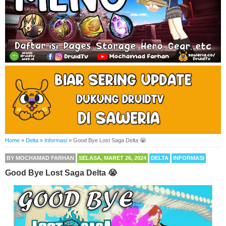
Home
»
Delta
»
Informasi
»
Good Bye Lost Saga Delta 😭
BY
MOCHAMAD FARHAN
SELASA, MARET 26, 2024
DELTA
INFORMASI
Good Bye Lost Saga Delta 😭