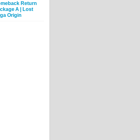
meback Return
ckage A | Lost
ga Origin