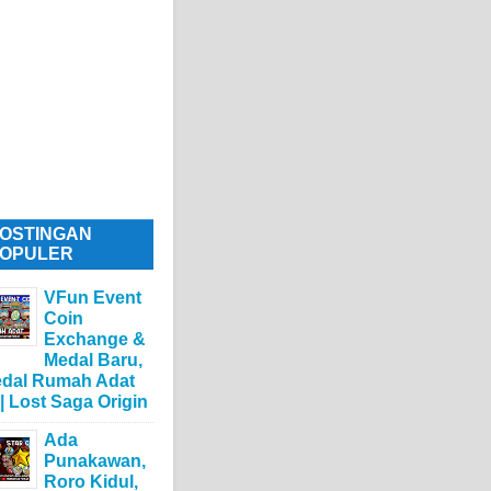
OSTINGAN
OPULER
VFun Event
Coin
Exchange &
Medal Baru,
dal Rumah Adat
 | Lost Saga Origin
Ada
Punakawan,
Roro Kidul,