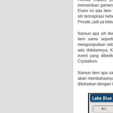
memainkan gamenya
Elaim ini ada item 
sih terinspirasi he
Private, jadi ya be
Namun apa sih item
item sama sepert
mengumpulkan seba
ada didalamnya. K
event yang diberi
Crystallum.
Namun item apa saj
akan membahasnya.
ditukarkan dengan i