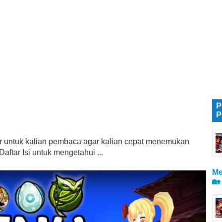
P
P
tur untuk kalian pembaca agar kalian cepat menemukan
aftar Isi untuk mengetahui ...
Me
🏡