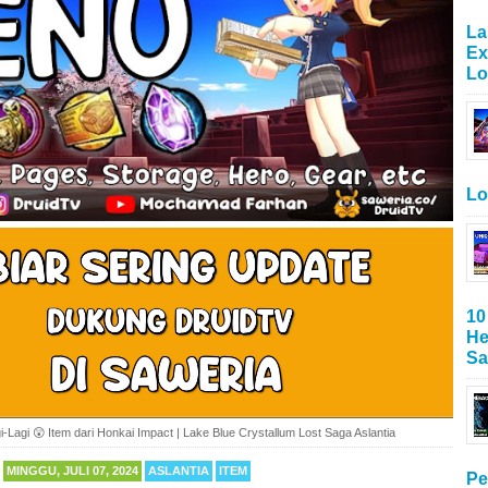
La
Ex
Lo
Lo
10
He
Sa
i-Lagi 😲 Item dari Honkai Impact | Lake Blue Crystallum Lost Saga Aslantia
MINGGU, JULI 07, 2024
ASLANTIA
ITEM
Pe