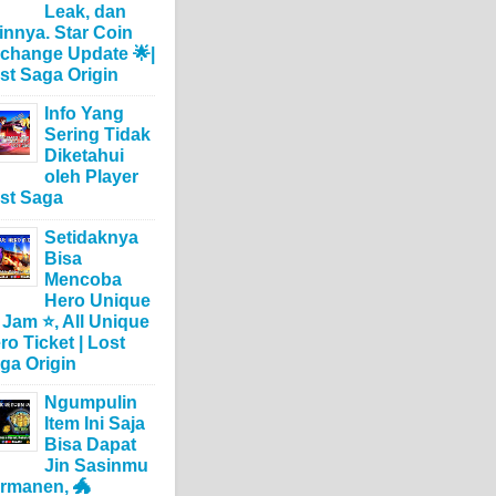
Leak, dan
innya. Star Coin
change Update 🌟|
st Saga Origin
Info Yang
Sering Tidak
Diketahui
oleh Player
st Saga
Setidaknya
Bisa
Mencoba
Hero Unique
 Jam ⭐, All Unique
ro Ticket | Lost
ga Origin
Ngumpulin
Item Ini Saja
Bisa Dapat
Jin Sasinmu
rmanen, 🐲