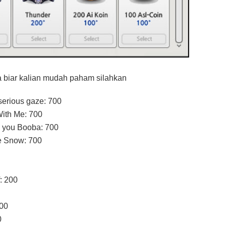
a biar kalian mudah paham silahkan
 serious gaze: 700
ith Me: 700
ve you Booba: 700
e Snow: 700
: 200
00
0