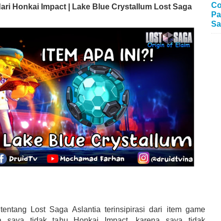
Co
dari Honkai Impact | Lake Blue Crystallum Lost Saga
Pa
Sa
tentang Lost Saga Aslantia terinsipirasi dari item game
a saya tidak tahu Honkai Impact, karena saya tidak