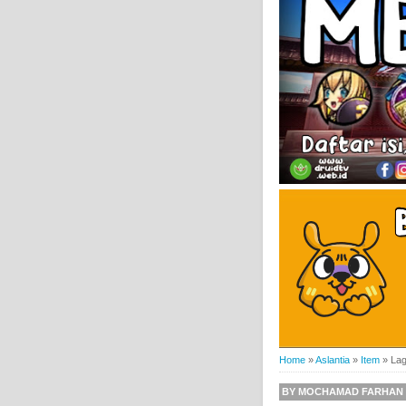
Home
»
Aslantia
»
Item
»
Lag
BY
MOCHAMAD FARHAN