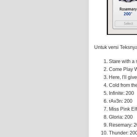
Untuk versi Teksny
Stare with a
Come Play W
Here, I'll gi
Cold from th
Infinite: 200
rAv3n: 200
Miss Pink Elf
Gloria: 200
Resemary: 2
Thunder: 20