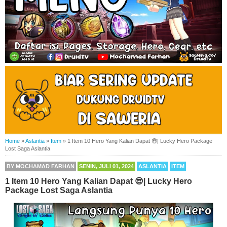
Home
»
Aslantia
»
Item
»
1 Item 10 Hero Yang Kalian Dapat 😎| Lucky Hero Package
Lost Saga Aslantia
BY
MOCHAMAD FARHAN
SENIN, JULI 01, 2024
ASLANTIA
ITEM
1 Item 10 Hero Yang Kalian Dapat 😎| Lucky Hero
Package Lost Saga Aslantia