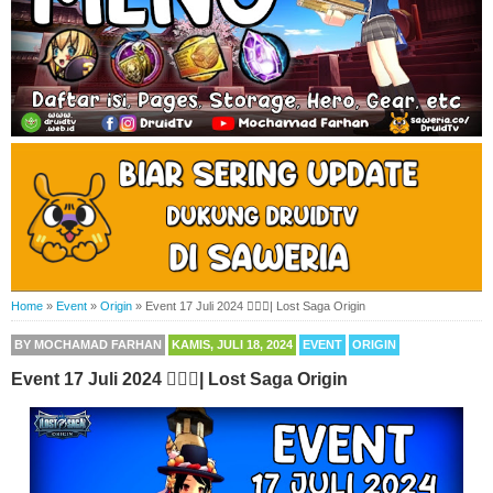
Home
»
Event
»
Origin
»
Event 17 Juli 2024 🙋🏻‍♂️| Lost Saga Origin
BY
MOCHAMAD FARHAN
KAMIS, JULI 18, 2024
EVENT
ORIGIN
Event 17 Juli 2024 🙋🏻‍♂️| Lost Saga Origin