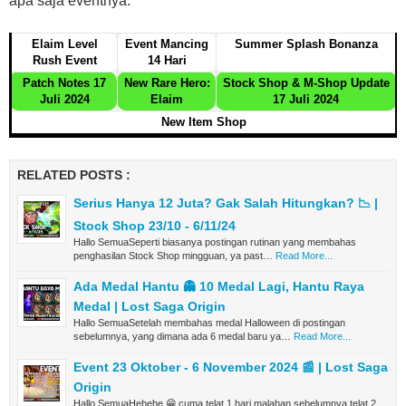
apa saja eventnya.
Elaim Level
Event Mancing
Summer Splash Bonanza
Rush Event
14 Hari
Patch Notes 17
New Rare Hero:
Stock Shop & M-Shop Update
Juli 2024
Elaim
17 Juli 2024
New Item Shop
RELATED POSTS :
Serius Hanya 12 Juta? Gak Salah Hitungkan? 📉 |
Stock Shop 23/10 - 6/11/24
Hallo SemuaSeperti biasanya postingan rutinan yang membahas
penghasilan Stock Shop mingguan, ya past…
Read More...
Ada Medal Hantu 👻 10 Medal Lagi, Hantu Raya
Medal | Lost Saga Origin
Hallo SemuaSetelah membahas medal Halloween di postingan
sebelumnya, yang dimana ada 6 medal baru ya…
Read More...
Event 23 Oktober - 6 November 2024 📰 | Lost Saga
Origin
Hallo SemuaHehehe 😁 cuma telat 1 hari malahan sebelumnya telat 2