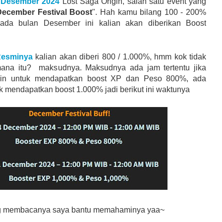
8 Desember 2024
Lost Saga Origin, salah satu event yang
December Festival Boost
". Hah kamu bilang 100 - 200%
pada bulan Desember ini kalian akan diberikan Boost
Resminya
kalian akan diberi 800 / 1.000%, hmm kok tidak
mana itu? maksudnya. Maksudnya ada jam tertentu jika
main untuk mendapatkan boost XP dan Peso 800%, ada
k mendapatkan boost 1.000% jadi berikut ini waktunya
ng membacanya saya bantu memahaminya yaa~