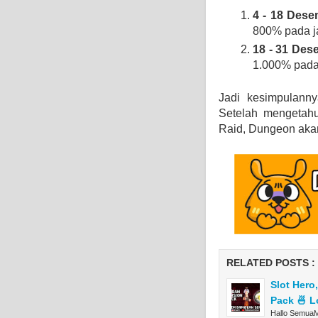
4 - 18 Des
800% pada ja
18 - 31 Des
1.000% pada 
Jadi kesimpulanny
Setelah mengetahu
Raid, Dungeon akan
RELATED POSTS :
Slot Hero
Pack 🍜 L
Hallo SemuaMe