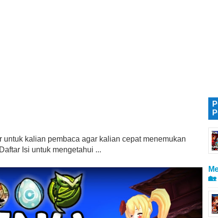
P
P
tur untuk kalian pembaca agar kalian cepat menemukan
aftar Isi untuk mengetahui ...
Me
🏡