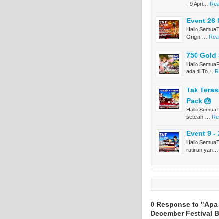
- 9 Apri…
Rea
Event 26 M
Hallo SemuaTi
Origin …
Read
750 Gold 
Hallo SemuaPa
ada di To…
R
Tak Teras
Pack 🎂
Hallo SemuaTi
setelah …
Re
Event 9 - 
Hallo SemuaTe
rutinan yan…
0 Response to "Apa 
December Festival B