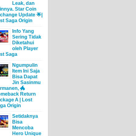
Leak, dan
innya. Star Coin
change Update 🌟|
st Saga Origin
Info Yang
Sering Tidak
Diketahui
oleh Player
st Saga
Ngumpulin
Item Ini Saja
Bisa Dapat
Jin Sasinmu
rmanen, 🐲
meback Return
ckage A | Lost
ga Origin
Setidaknya
Bisa
Mencoba
Hero Unique