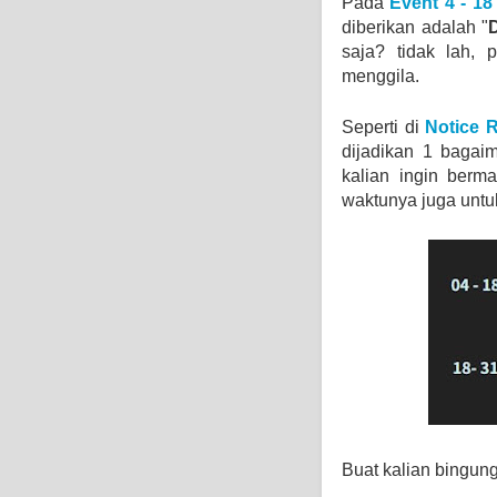
Pada
Event 4 - 1
diberikan adalah "
saja? tidak lah, 
menggila.
Seperti di
Notice 
dijadikan 1 bagai
kalian ingin ber
waktunya juga untu
Buat kalian bingu