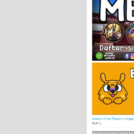
Home
»
Free Player
»
Origin
Buff 📈
BY
MOCHAMAD FARHAN