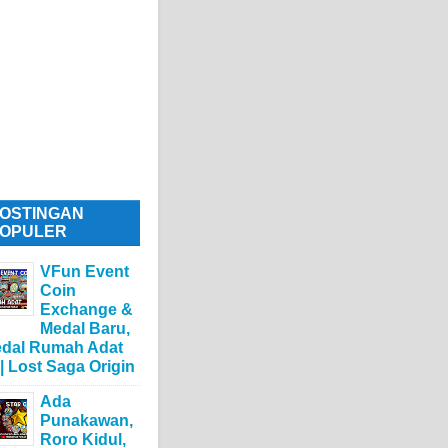
OSTINGAN
OPULER
VFun Event
Coin
Exchange &
Medal Baru,
dal Rumah Adat
 | Lost Saga Origin
Ada
Punakawan,
Roro Kidul,