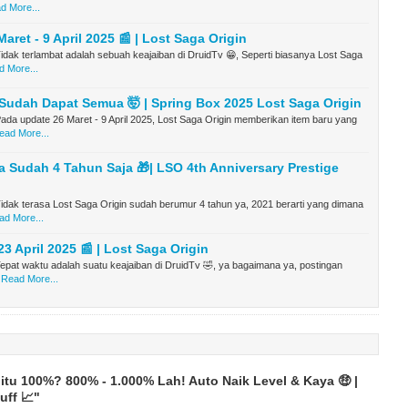
d More...
aret - 9 April 2025 📰 | Lost Saga Origin
dak terlambat adalah sebuah keajaiban di DruidTv 😁, Seperti biasanya Lost Saga
 More...
Sudah Dapat Semua 🤯 | Spring Box 2025 Lost Saga Origin
da update 26 Maret - 9 April 2025, Lost Saga Origin memberikan item baru yang
ead More...
a Sudah 4 Tahun Saja 🎁| LSO 4th Anniversary Prestige
dak terasa Lost Saga Origin sudah berumur 4 tahun ya, 2021 berarti yang dimana
ad More...
23 April 2025 📰 | Lost Saga Origin
pat waktu adalah suatu keajaiban di DruidTv 🤣, ya bagaimana ya, postingan
Read More...
itu 100%? 800% - 1.000% Lah! Auto Naik Level & Kaya 🤑 |
uff 📈"