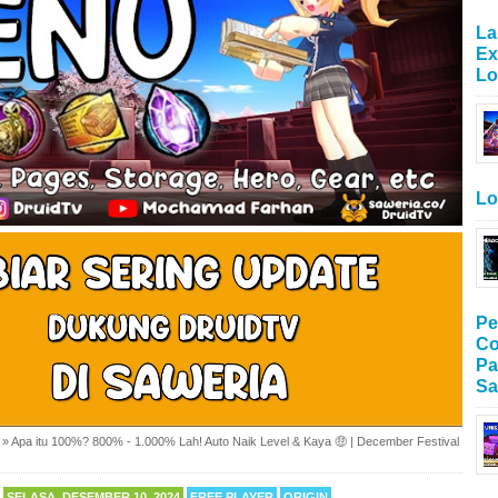
La
Ex
Lo
Lo
Pe
Co
Pa
Sa
»
Apa itu 100%? 800% - 1.000% Lah! Auto Naik Level & Kaya 🤑 | December Festival
SELASA, DESEMBER 10, 2024
FREE PLAYER
ORIGIN