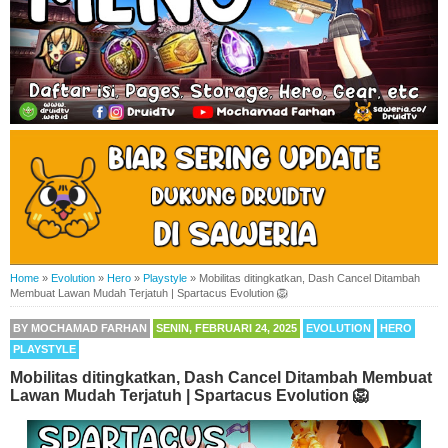
Home
»
Evolution
»
Hero
»
Playstyle
»
Mobilitas ditingkatkan, Dash Cancel Ditambah
Membuat Lawan Mudah Terjatuh | Spartacus Evolution 🦁
BY
MOCHAMAD FARHAN
SENIN, FEBRUARI 24, 2025
EVOLUTION
HERO
PLAYSTYLE
Mobilitas ditingkatkan, Dash Cancel Ditambah Membuat
Lawan Mudah Terjatuh | Spartacus Evolution 🦁