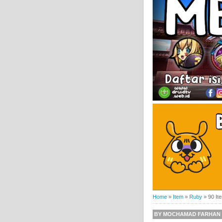
Home
»
Item
»
Ruby
»
90 It
BY
MOCHAMAD FARHAN