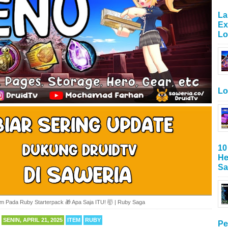
La
Ex
Lo
Lo
10
He
Sa
em Pada Ruby Starterpack 🎁 Apa Saja ITU! 🤯 | Ruby Saga
SENIN, APRIL 21, 2025
ITEM
RUBY
Pe