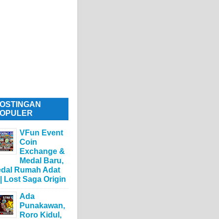
OSTINGAN
OPULER
VFun Event
Coin
Exchange &
Medal Baru,
dal Rumah Adat
 | Lost Saga Origin
Ada
Punakawan,
Roro Kidul,