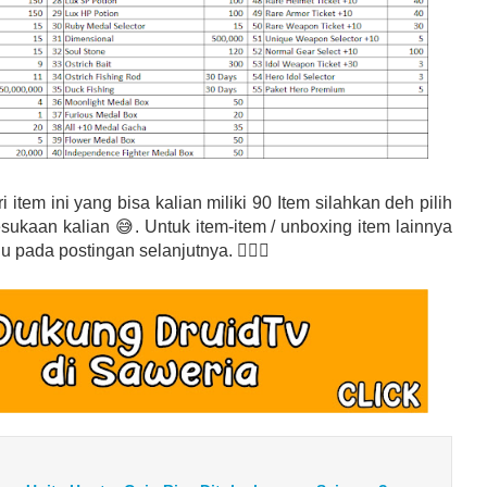
ari item ini yang bisa kalian miliki 90 Item silahkan deh pilih
esukaan kalian 😅. Untuk item-item / unboxing item lainnya
 pada postingan selanjutnya. 🙇🏼‍♂️