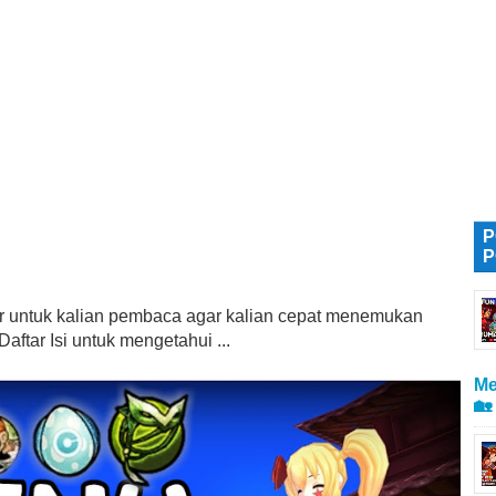
P
P
tur untuk kalian pembaca agar kalian cepat menemukan
aftar Isi untuk mengetahui ...
Me
🏡