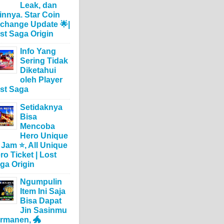
Leak, dan
innya. Star Coin
change Update 🌟|
st Saga Origin
Info Yang
Sering Tidak
Diketahui
oleh Player
st Saga
Setidaknya
Bisa
Mencoba
Hero Unique
 Jam ⭐, All Unique
ro Ticket | Lost
ga Origin
Ngumpulin
Item Ini Saja
Bisa Dapat
Jin Sasinmu
rmanen, 🐲