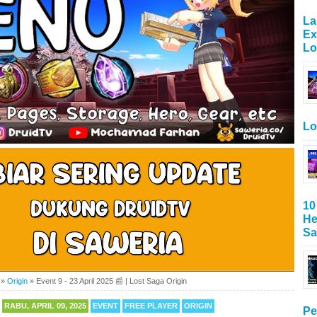
La
Ex
Lo
Lo
10
He
Sa
»
Origin
»
Event 9 - 23 April 2025 📰 | Lost Saga Origin
RABU, APRIL 09, 2025
EVENT
FREE PLAYER
ORIGIN
Pe