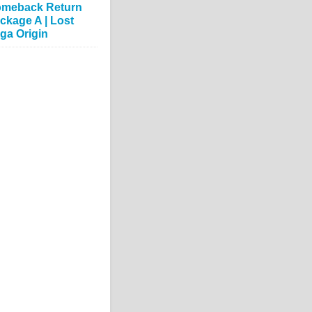
meback Return
ckage A | Lost
ga Origin