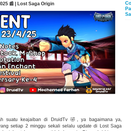
Co
2025 📰 | Lost Saga Origin
Pa
Sa
ah suatu keajaiban di DruidTv 🤣, ya bagaimana ya,
yang setiap 2 minggu sekali selalu update di Lost Saga