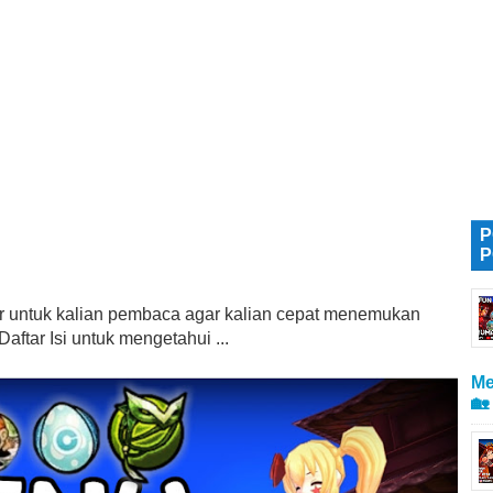
P
P
tur untuk kalian pembaca agar kalian cepat menemukan
aftar Isi untuk mengetahui ...
Me
🏡