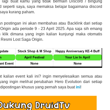
li lagi buat kamu yang tidak bermain Discord / bingung
rd seperti saya, saya memaksa belajar bagaimana discord
p saya kurang paham.
n postingan ini akan membahas atau Backlink dari setiap
 Origin ada periode 9 - 23 April 2025. Apa saja sih emang
n klik dimana yang ingin kalian kunjungi maka otomatis
 Resmi Lost Saga Origin.
pdate
Stock Shop & M Shop
Happy Anniversary KE-4 Buff
n
April Festival
Your Lie In April
ant Event
None
None
 kalian event kali ini? ingin menyelesaikan semua atau
ang ingin melihat perubahan Hero Evolution dari setiap
dipostingan khusus yang pernah saya buat
ini
!