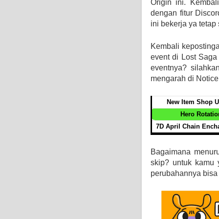
Origin ini. Kemba
dengan fitur Disco
ini bekerja ya teta
Kembali kepostinga
event di Lost Saga
eventnya? silahka
mengarah di Notice
New Item Shop U
Hero Rotatio
7D April Chain Ench
Bagaimana menurut
skip? untuk kamu y
perubahannya bisa 