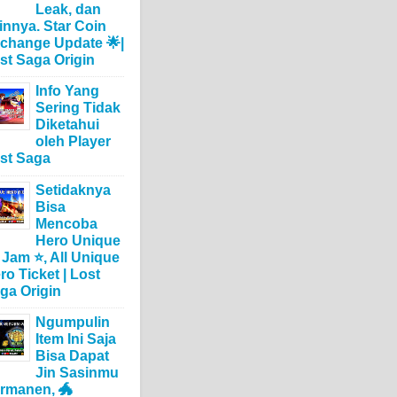
Leak, dan
innya. Star Coin
change Update 🌟|
st Saga Origin
Info Yang
Sering Tidak
Diketahui
oleh Player
st Saga
Setidaknya
Bisa
Mencoba
Hero Unique
 Jam ⭐, All Unique
ro Ticket | Lost
ga Origin
Ngumpulin
Item Ini Saja
Bisa Dapat
Jin Sasinmu
rmanen, 🐲