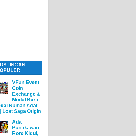
OSTINGAN
OPULER
VFun Event
Coin
Exchange &
Medal Baru,
dal Rumah Adat
 | Lost Saga Origin
Ada
Punakawan,
Roro Kidul,