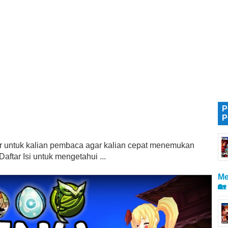
P
P
tur untuk kalian pembaca agar kalian cepat menemukan
aftar Isi untuk mengetahui ...
Me
🏡