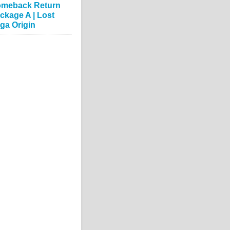
meback Return
ckage A | Lost
ga Origin