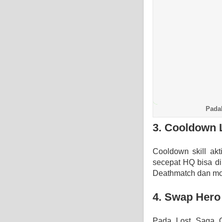
Pada
3. Cooldown 
Cooldown skill akt
secepat HQ bisa di
Deathmatch dan mo
4. Swap Her
Pada Lost Saga Or