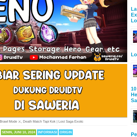
La
Ex
Lo
Lo
10
He
Sa
Brawl Mode ⚔, Death Match Tapi Kok | Lost Saga Exotic
SENIN, JUNI 10, 2024
INFORMASI
ORIGIN
Pe