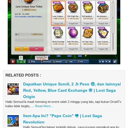
RELATED POSTS :
Dapatkan Unique Scroll, 2 Jt Peso 🤑, dan lainnya!
Red, Yellow, Blue Card Exchange 📇 | Lost Saga
Origin
Hallo SemuaYa maaf memang ini event udah 2 minggu yang lalu, tapi bukan DruidTv
kalau tidak begitu, …
Read More...
Item Apa Ini? "Pepe Coin" 🐸 | Lost Saga
Revolution
Hallo SemuaDisclaimer terlebih dahulu, saya kurang mengikuti apa itu