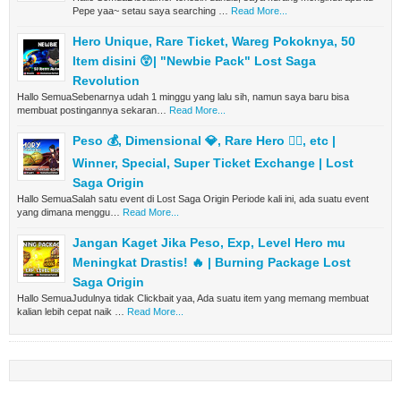
Pepe yaa~ setau saya searching …
Read More...
Hero Unique, Rare Ticket, Wareg Pokoknya, 50
Item disini 😲| "Newbie Pack" Lost Saga
Revolution
Hallo SemuaSebenarnya udah 1 minggu yang lalu sih, namun saya baru bisa
membuat postingannya sekaran…
Read More...
Peso 💰, Dimensional 💎, Rare Hero 🦸‍♂️, etc |
Winner, Special, Super Ticket Exchange | Lost
Saga Origin
Hallo SemuaSalah satu event di Lost Saga Origin Periode kali ini, ada suatu event
yang dimana menggu…
Read More...
Jangan Kaget Jika Peso, Exp, Level Hero mu
Meningkat Drastis! 🔥 | Burning Package Lost
Saga Origin
Hallo SemuaJudulnya tidak Clickbait yaa, Ada suatu item yang memang membuat
kalian lebih cepat naik …
Read More...