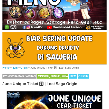
Home
»
Item
»
Origin
»
June Unique Ticket 6️⃣ | Lost Saga Origin
BY
MOCHAMAD FARHAN
MINGGU, JUNI 09, 2024
ITEM
ORIGIN
June Unique Ticket 6️⃣ | Lost Saga Origin