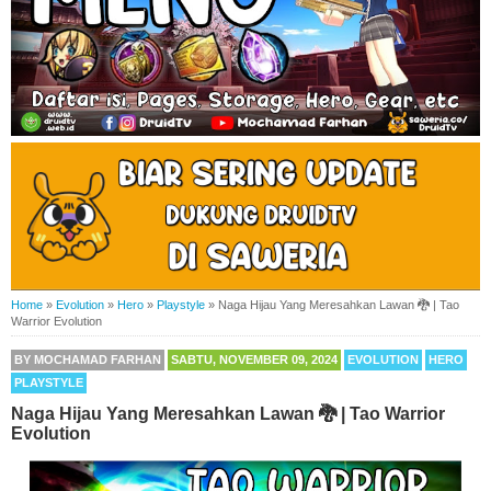
Home
»
Evolution
»
Hero
»
Playstyle
»
Naga Hijau Yang Meresahkan Lawan 🐉 | Tao
Warrior Evolution
BY
MOCHAMAD FARHAN
SABTU, NOVEMBER 09, 2024
EVOLUTION
HERO
PLAYSTYLE
Naga Hijau Yang Meresahkan Lawan 🐉 | Tao Warrior
Evolution