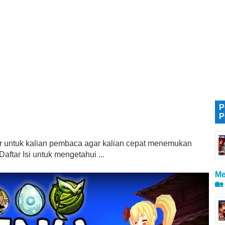
P
P
tur untuk kalian pembaca agar kalian cepat menemukan
aftar Isi untuk mengetahui ...
Me
🏡