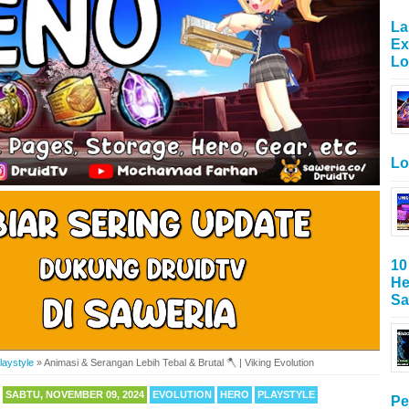
La
Ex
Lo
Lo
10
He
Sa
laystyle
»
Animasi & Serangan Lebih Tebal & Brutal 🪓 | Viking Evolution
SABTU, NOVEMBER 09, 2024
EVOLUTION
HERO
PLAYSTYLE
Pe