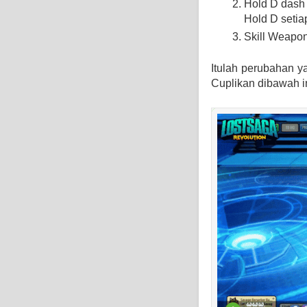
Hold D dash 
Hold D setia
Skill Weapo
Itulah perubahan y
Cuplikan dibawah in