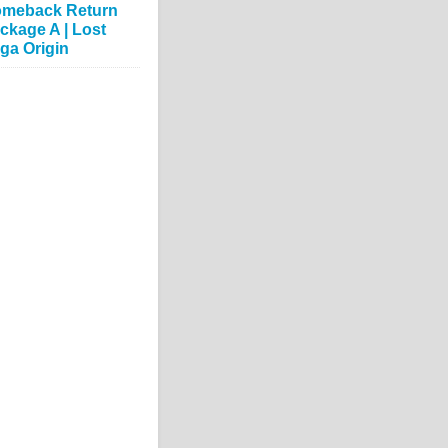
meback Return
ckage A | Lost
ga Origin