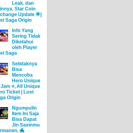
Leak, dan
innya. Star Coin
change Update 🌟|
st Saga Origin
Info Yang
Sering Tidak
Diketahui
oleh Player
st Saga
Setidaknya
Bisa
Mencoba
Hero Unique
 Jam ⭐, All Unique
ro Ticket | Lost
ga Origin
Ngumpulin
Item Ini Saja
Bisa Dapat
Jin Sasinmu
rmanen, 🐲