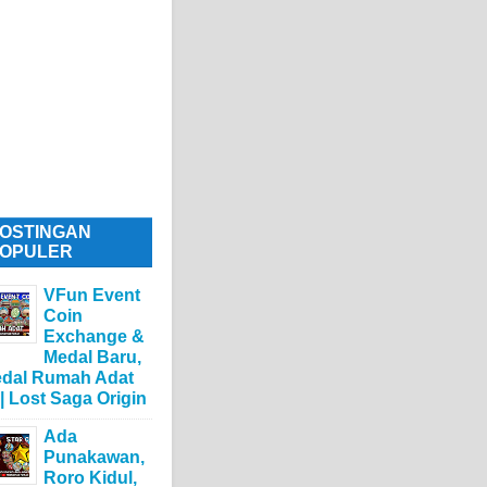
OSTINGAN
OPULER
VFun Event
Coin
Exchange &
Medal Baru,
dal Rumah Adat
 | Lost Saga Origin
Ada
Punakawan,
Roro Kidul,