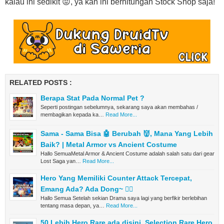
kalau ini sedikit 😡, ya kan ini berhitungan Stock Shop saja!
RELATED POSTS :
Berapa Stat Pada Normal Pet ?
Seperti postingan sebelumnya, sekarang saya akan membahas /
membagikan kepada ka…
Read More...
Sama - Sama Bisa 🤖 Berubah 👹, Mana Yang Lebih
Baik? | Metal Armor vs Ancient Costume
Hallo SemuaMetal Armor & Ancient Costume adalah salah satu dari gear
Lost Saga yan…
Read More...
Hero Yang Memiliki Counter Attack Tercepat,
Emang Ada? Ada Dong~ 👳‍♂️
Hallo Semua Setelah sekian Drama saya lagi yang berfikir berlebihan
tentang masa depan, ya…
Read More...
50 Lebih Hero Rare ada disini, Selection Rare Hero