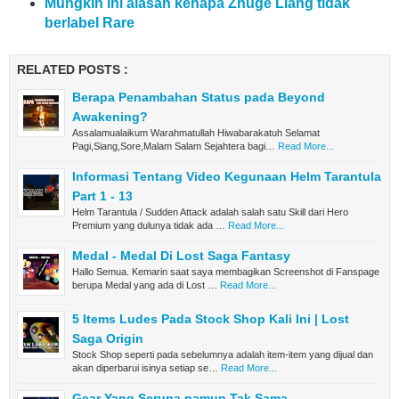
Mungkin ini alasan kenapa Zhuge Liang tidak
berlabel Rare
RELATED POSTS :
Berapa Penambahan Status pada Beyond
Awakening?
Assalamualaikum Warahmatullah Hiwabarakatuh Selamat
Pagi,Siang,Sore,Malam Salam Sejahtera bagi…
Read More...
Informasi Tentang Video Kegunaan Helm Tarantula
Part 1 - 13
Helm Tarantula / Sudden Attack adalah salah satu Skill dari Hero
Premium yang dulunya tidak ada …
Read More...
Medal - Medal Di Lost Saga Fantasy
Hallo Semua. Kemarin saat saya membagikan Screenshot di Fanspage
berupa Medal yang ada di Lost …
Read More...
5 Items Ludes Pada Stock Shop Kali Ini | Lost
Saga Origin
Stock Shop seperti pada sebelumnya adalah item-item yang dijual dan
akan diperbarui isinya setiap se…
Read More...
Gear Yang Serupa namun Tak Sama.