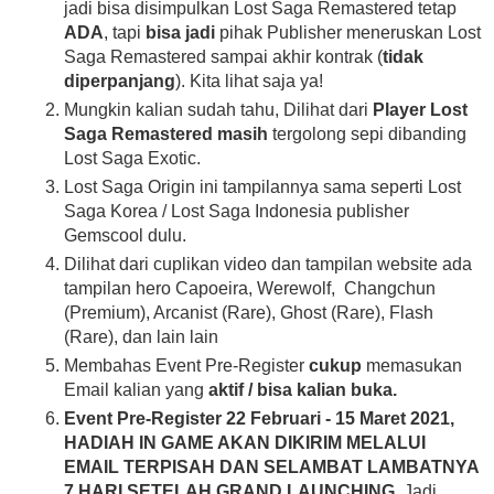
jadi bisa disimpulkan Lost Saga Remastered tetap
ADA
, tapi
bisa jadi
pihak Publisher meneruskan Lost
Saga Remastered sampai akhir kontrak (
tidak
diperpanjang
). Kita lihat saja ya!
Mungkin kalian sudah tahu, Dilihat dari
Player Lost
Saga Remastered
masih
tergolong sepi dibanding
Lost Saga Exotic.
Lost Saga Origin ini tampilannya sama seperti Lost
Saga Korea / Lost Saga Indonesia publisher
Gemscool dulu.
Dilihat dari cuplikan video dan tampilan website ada
tampilan hero Capoeira, Werewolf, Changchun
(Premium), Arcanist (Rare), Ghost (Rare), Flash
(Rare), dan lain lain
Membahas Event Pre-Register
cukup
memasukan
Email kalian yang
aktif / bisa kalian buka.
Event Pre-Register 22 Februari - 15 Maret 2021,
HADIAH IN GAME AKAN DIKIRIM MELALUI
EMAIL TERPISAH DAN SELAMBAT LAMBATNYA
7 HARI SETELAH GRAND LAUNCHING
. Jadi