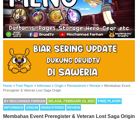
Home
»
Free Player
»
Informasi
»
Origin
»
Remastered
»
Review
»
Membahas Event
Preregister & Veteran Lost Saga Origin
BY
MOCHAMAD FARHAN
SELASA, FEBRUARI 23, 2021
FREE PLAYER
INFORMASI
ORIGIN
REMASTERED
REVIEW
Membahas Event Preregister & Veteran Lost Saga Origin