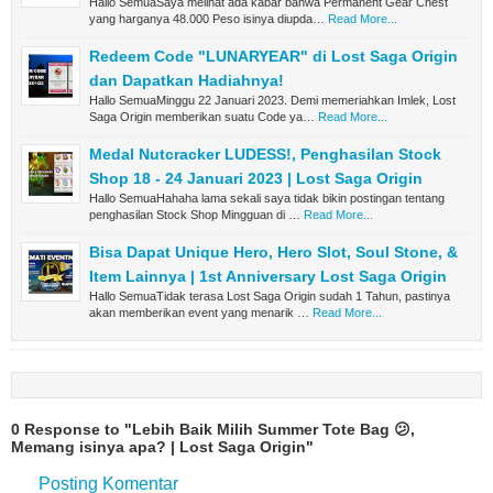
Hallo SemuaSaya melihat ada kabar bahwa Permanent Gear Chest
yang harganya 48.000 Peso isinya diupda…
Read More...
Redeem Code "LUNARYEAR" di Lost Saga Origin
dan Dapatkan Hadiahnya!
Hallo SemuaMinggu 22 Januari 2023. Demi memeriahkan Imlek, Lost
Saga Origin memberikan suatu Code ya…
Read More...
Medal Nutcracker LUDESS!, Penghasilan Stock
Shop 18 - 24 Januari 2023 | Lost Saga Origin
Hallo SemuaHahaha lama sekali saya tidak bikin postingan tentang
penghasilan Stock Shop Mingguan di …
Read More...
Bisa Dapat Unique Hero, Hero Slot, Soul Stone, &
Item Lainnya | 1st Anniversary Lost Saga Origin
Hallo SemuaTidak terasa Lost Saga Origin sudah 1 Tahun, pastinya
akan memberikan event yang menarik …
Read More...
0 Response to "Lebih Baik Milih Summer Tote Bag 😕,
Memang isinya apa? | Lost Saga Origin"
Posting Komentar