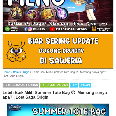
Home
»
Item
»
Origin
»
Lebih Baik Milih Summer Tote Bag 😕, Memang isinya apa? |
Lost Saga Origin
BY
MOCHAMAD FARHAN
RABU, JULI 24, 2024
ITEM
ORIGIN
Lebih Baik Milih Summer Tote Bag 😕, Memang isinya
apa? | Lost Saga Origin