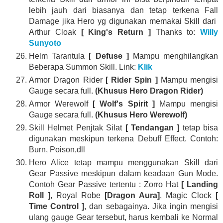
lebih jauh dari biasanya dan tetap terkena Fall
Damage jika Hero yg digunakan memakai Skill dari
Arthur Cloak
[ King's Return ]
Thanks to:
Willy
Sunyoto
Helm Tarantula
[ Defuse ]
Mampu menghilangkan
Beberapa Summon Skill. Link:
Klik
Armor Dragon Rider
[ Rider Spin ]
Mampu mengisi
Gauge secara full.
(Khusus Hero Dragon Rider)
Armor Werewolf
[ Wolf's Spirit ]
Mampu mengisi
Gauge secara full.
(Khusus Hero Werewolf)
Skill Helmet Penjtak Silat
[ Tendangan ]
tetap bisa
digunakan meskipun terkena Debuff Effect. Contoh:
Burn, Poison,dll
Hero Alice tetap mampu menggunakan Skill dari
Gear Passive meskipun dalam keadaan Gun Mode.
Contoh Gear Passive tertentu : Zorro Hat
[ Landing
Roll ]
, Royal Robe
[Dragon Aura]
, Magic Clock
[
Time Control ]
, dan sebagainya. Jika ingin mengisi
ulang gauge Gear tersebut, harus kembali ke Normal