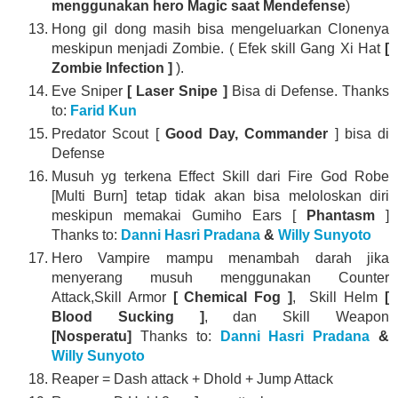
menggunakan hero Magic saat Mendefense
)
Hong gil dong masih bisa mengeluarkan Clonenya
meskipun menjadi Zombie. ( Efek skill Gang Xi Hat
[
Zombie Infection ]
).
Eve Sniper
[ Laser Snipe ]
Bisa di Defense. Thanks
to:
Farid Kun
Predator Scout [
Good Day, Commander
] bisa di
Defense
Musuh yg terkena Effect Skill dari Fire God Robe
[Multi Burn] tetap tidak akan bisa meloloskan diri
meskipun memakai Gumiho Ears [
Phantasm
]
Thanks to:
Danni Hasri Pradana
&
Willy Sunyoto
Hero Vampire mampu menambah darah jika
menyerang musuh menggunakan Counter
Attack,Skill Armor
[ Chemical Fog ]
, Skill Helm
[
Blood Sucking ]
, dan Skill Weapon
[Nosperatu]
Thanks to:
Danni Hasri Pradana
&
Willy Sunyoto
Reaper = Dash attack + Dhold + Jump Attack