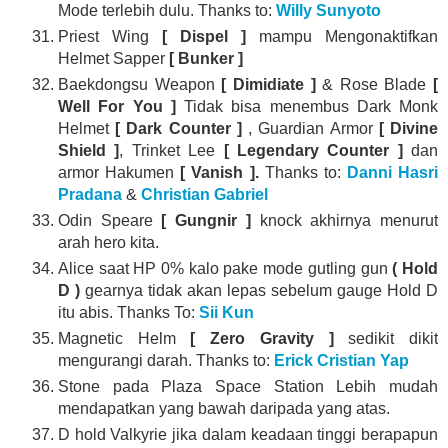
Mode terlebih dulu. Thanks to:
Willy Sunyoto
Priest Wing
[ Dispel ]
mampu Mengonaktifkan
Helmet Sapper
[ Bunker ]
Baekdongsu Weapon
[ Dimidiate ]
& Rose Blade
[
Well For You ]
Tidak bisa menembus Dark Monk
Helmet
[ Dark Counter ]
, Guardian Armor
[ Divine
Shield ]
, Trinket Lee
[ Legendary Counter ]
dan
armor Hakumen
[ Vanish ].
Thanks to:
Danni Hasri
Pradana
&
Christian Gabriel
Odin Speare
[ Gungnir ]
knock akhirnya menurut
arah hero kita.
Alice saat HP 0% kalo pake mode gutling gun
( Hold
D )
gearnya tidak akan lepas sebelum gauge Hold D
itu abis. Thanks To:
Sii Kun
Magnetic Helm
[ Zero Gravity ]
sedikit dikit
mengurangi darah. Thanks to:
Erick Cristian Yap
Stone pada Plaza Space Station Lebih mudah
mendapatkan yang bawah daripada yang atas.
D hold Valkyrie jika dalam keadaan tinggi berapapun