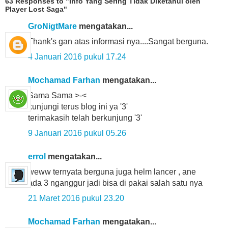
63 Responses to "Info Yang Sering Tidak Diketahui oleh
Player Lost Saga"
GroNigtMare
mengatakan...
Thank's gan atas informasi nya....Sangat berguna.
4 Januari 2016 pukul 17.24
Mochamad Farhan
mengatakan...
Sama Sama >-<
kunjungi terus blog ini ya '3'
terimakasih telah berkunjung '3'
9 Januari 2016 pukul 05.26
errol
mengatakan...
weww ternyata berguna juga helm lancer , ane
ada 3 nganggur jadi bisa di pakai salah satu nya
21 Maret 2016 pukul 23.20
Mochamad Farhan
mengatakan...