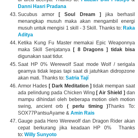
Danni Hasri Pradana
Sucubus armor
[ Soul Dream ]
jika berhasil
menangkap musuh maka akan mengambil energi
musuh untuk mengisi 1 skill - 3 Skill. Thanks to:
Raka
Aditya
Ketika Kung Fu Master memakai Epic Weaponnya
maka Skill Senjatanya
[ 8 Dragons ] tidak bisa
digunakan saat tidur.
Saat HP 0% Werewolf Saat mode Wolf / serigala
gearnya tidak lepas tapi saat di jatuhkan didropzone
akan mati. Thanks to:
Satria Tají
Armor Hades
[ Dark Meditation ]
tidak mempan saat
ada pelindung pada Chicken Wing
[ Air Shield ]
dan
mampu dihindari oleh beberapa motion oleh motion
swing, ancient orb
( perlu timing )
Thanks To:
SOX77PantsuAyame &
Amin Rais
Gauge pada Hero Werewolf dan Dragon Rider akan
cepat berkurang jika keadaan HP 0% Thanks
to:
Willy Sunyoto