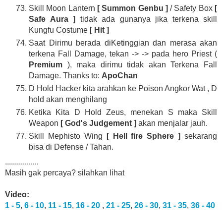
Skill Moon Lantern
[ Summon Genbu ]
/ Safety Box
[
Safe Aura ]
tidak ada gunanya jika terkena skill
Kungfu Costume
[ Hit ]
Saat Dirimu berada diKetinggian dan merasa akan
terkena Fall Damage, tekan -> -> pada hero Priest (
Premium
), maka dirimu tidak akan Terkena Fall
Damage. Thanks to:
ApoChan
D Hold Hacker kita arahkan ke Poison Angkor Wat , D
hold akan menghilang
Ketika Kita D Hold Zeus, menekan S maka Skill
Weapon
[ God's Judgement ]
akan menjalar jauh.
Skill Mephisto Wing
[ Hell fire Sphere ]
sekarang
bisa di Defense / Tahan.
.................
Masih gak percaya? silahkan lihat
Video:
1 - 5
,
6 - 10
,
11 - 15
,
16 - 20
,
21 - 25
,
26 - 30
,
31 - 35
,
36 - 40