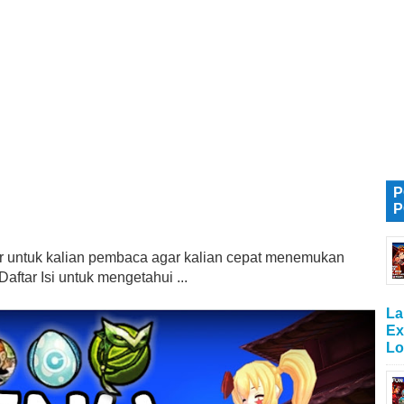
P
P
tur untuk kalian pembaca agar kalian cepat menemukan
aftar Isi untuk mengetahui ...
La
Ex
Lo