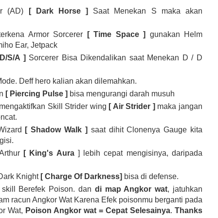
er (AD)
[ Dark Horse ]
Saat Menekan S maka akan
 terkena Armor Sorcerer
[ Time Space ]
gunakan Helm
iho Ear, Jetpack
 D/S/A ]
Sorcerer Bisa Dikendalikan saat Menekan D / D
ode. Deff hero kalian akan dilemahkan.
in
[ Piercing Pulse ]
bisa mengurangi darah musuh
engaktifkan Skill Strider wing
[ Air Strider ]
maka jangan
oncat.
 Wizard
[ Shadow Walk ]
saat dihit Clonenya Gauge kita
isi.
Arthur
[ King's Aura
] lebih cepat mengisinya, daripada
 Dark Knight
[ Charge Of Darkness]
bisa di defense.
 skill Berefek Poison. dan
di map Angkor wat
, jatuhkan
lam racun Angkor Wat Karena Efek poisonmu berganti pada
or Wat,
Poison Angkor wat = Cepat Selesainya
.
Thanks