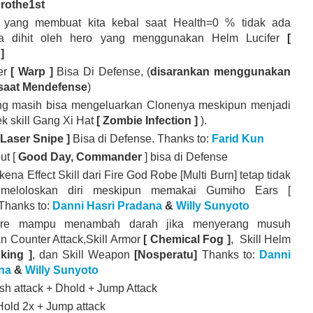
rothe1st
 yang membuat kita kebal saat Health=0 % tidak ada
ka dihit oleh hero yang menggunakan Helm Lucifer
[
]
er
[ Warp ]
Bisa Di Defense, (
disarankan menggunakan
saat Mendefense
)
ng masih bisa mengeluarkan Clonenya meskipun menjadi
k skill Gang Xi Hat
[ Zombie Infection ]
).
 Laser Snipe ]
Bisa di Defense. Thanks to:
Farid Kun
ut [
Good Day, Commander
] bisa di Defense
ena Effect Skill dari Fire God Robe [Multi Burn] tetap tidak
meloloskan diri meskipun memakai Gumiho Ears [
Thanks to:
Danni Hasri Pradana
&
Willy Sunyoto
ire mampu menambah darah jika menyerang musuh
 Counter Attack,Skill Armor
[ Chemical Fog ]
, Skill Helm
king ]
, dan Skill Weapon
[Nosperatu]
Thanks to:
Danni
na
&
Willy Sunyoto
h attack + Dhold + Jump Attack
old 2x + Jump attack