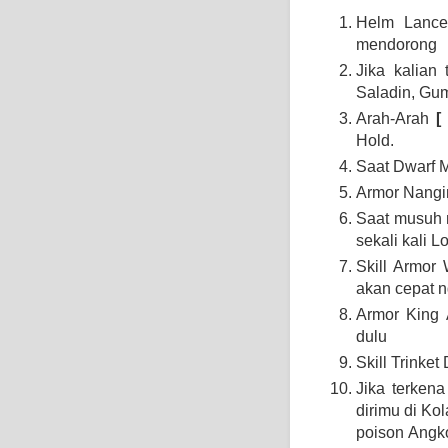
Helm Lanc
mendorong
Jika kalian
Saladin, Gum
Arah-Arah
[
Hold.
Saat Dwarf M
Armor Nang
Saat musuh m
sekali kali L
Skill Armor
akan cepat ng
Armor King 
dulu
Skill Trinket
Jika terkena
dirimu di Ko
poison Angk