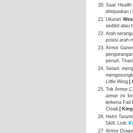
Saat Health
dilepaskan /
Ukuran
We
sedikit atau
Arah seranga
posisi arah 
Armor Gane
pengurangan
penuh. Than
Selain meng
mengosongka
Little Wing
[
Trik Armor 
armor ini b
terkena Fall
Cloak
[ King
Helm Tarant
Skill. Link:
K
Armor Drag