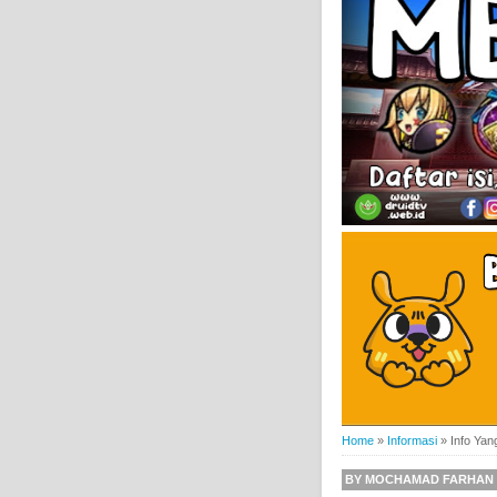
Home
»
Informasi
»
Info Yan
BY
MOCHAMAD FARHAN