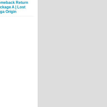
meback Return
ckage A | Lost
ga Origin