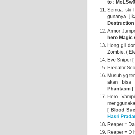
to : MoLSw0
Semua skill
gunanya ji
Destruction 
Armor Jump
hero Magic 
Hong gil do
Zombie. ( Efe
Eve Sniper
[
Predator Sco
Musuh yg terk
akan bisa 
Phantasm
] 
Hero Vamp
menggunakan
[ Blood Suc
Hasri Prada
Reaper = Das
Reaper = D H