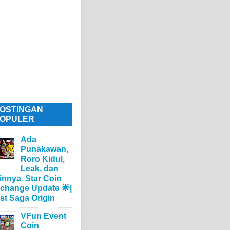
OSTINGAN
OPULER
Ada
Punakawan,
Roro Kidul,
Leak, dan
innya. Star Coin
change Update 🌟|
st Saga Origin
VFun Event
Coin