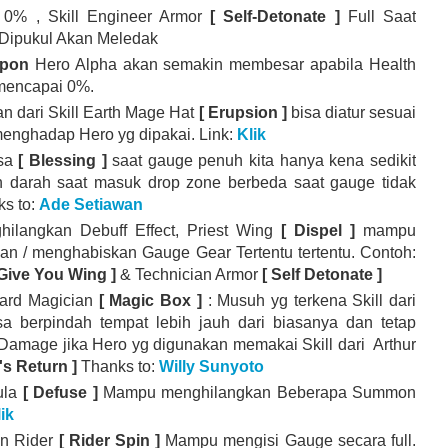
 0% , Skill Engineer Armor
[ Self-Detonate ]
Full Saat
 Dipukul Akan Meledak
apon
Hero Alpha akan semakin membesar apabila Health
 mencapai 0%.
n dari Skill Earth Mage Hat
[ Erupsion ]
bisa diatur sesuai
menghadap Hero yg dipakai. Link:
Klik
sa
[ Blessing ]
saat gauge penuh kita hanya kena sedikit
 darah saat masuk drop zone berbeda saat gauge tidak
ks to:
Ade Setiawan
hilangkan Debuff Effect, Priest Wing
[ Dispel ]
mampu
n / menghabiskan Gauge Gear Tertentu tertentu. Contoh:
 Give You Wing ]
& Technician Armor
[ Self Detonate ]
Card Magician
[ Magic Box ]
: Musuh yg terkena Skill dari
isa berpindah tempat lebih jauh dari biasanya dan tetap
 Damage jika Hero yg digunakan memakai Skill dari Arthur
's Return ]
Thanks to:
Willy Sunyoto
ula
[ Defuse ]
Mampu menghilangkan Beberapa Summon
lik
on Rider
[ Rider Spin ]
Mampu mengisi Gauge secara full.