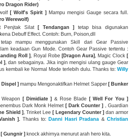
o Dragon Rider)
wolf
[ Wolf's Spirit ]
Mampu mengisi Gauge secara full.
ro Werewolf)
t Penjtak Silat
[ Tendangan ]
tetap bisa digunakan
kena Debuff Effect. Contoh: Burn, Poison,dll
 tetap mampu menggunakan Skill dari Gear Passive
lam keadaan Gun Mode. Contoh Gear Passive tertentu :
Landing Roll ]
, Royal Robe
[Dragon Aura]
, Magic Clock
[
l ]
, dan sebagainya. Jika ingin mengisi ulang gauge Gear
rus kembali ke Normal Mode terlebih dulu. Thanks to:
Willy
 Dispel ]
mampu Mengonaktifkan Helmet Sapper
[ Bunker
u Weapon
[ Dimidiate ]
& Rose Blade
[ Well For You ]
 menembus Dark Monk Helmet
[ Dark Counter ]
, Guardian
ne Shield ]
, Trinket Lee
[ Legendary Counter ]
dan armor
 Vanish ].
Thanks to:
Danni Hasri Pradana
&
Christian
e
[ Gungnir ]
knock akhirnya menurut arah hero kita.