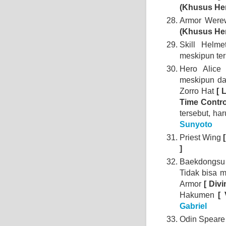
(Khusus Her
Armor Were
(Khusus He
Skill Helme
meskipun ter
Hero Alice
meskipun da
Zorro Hat
[ 
Time Contro
tersebut, ha
Sunyoto
Priest Wing
[
]
Baekdongs
Tidak bisa
Armor
[ Divi
Hakumen
[
Gabriel
Odin Spear