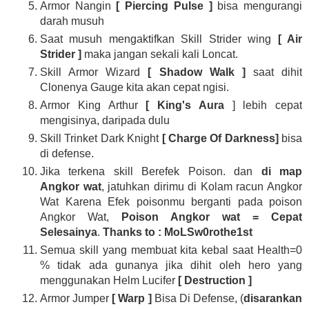
Armor Nangin
[ Piercing Pulse ]
bisa mengurangi
darah musuh
Saat musuh mengaktifkan Skill Strider wing
[ Air
Strider ]
maka jangan sekali kali Loncat.
Skill Armor Wizard
[ Shadow Walk ]
saat dihit
Clonenya Gauge kita akan cepat ngisi.
Armor King Arthur
[ King's Aura
] lebih cepat
mengisinya, daripada dulu
Skill Trinket Dark Knight
[ Charge Of Darkness]
bisa
di defense.
Jika terkena skill Berefek Poison. dan
di map
Angkor wat
, jatuhkan dirimu di Kolam racun Angkor
Wat Karena Efek poisonmu berganti pada poison
Angkor Wat,
Poison Angkor wat = Cepat
Selesainya
.
Thanks to : MoLSw0rothe1st
Semua skill yang membuat kita kebal saat Health=0
% tidak ada gunanya jika dihit oleh hero yang
menggunakan Helm Lucifer
[ Destruction ]
Armor Jumper
[ Warp ]
Bisa Di Defense, (
disarankan