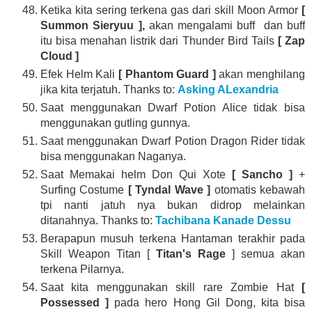
Ketika kita sering terkena gas dari skill Moon Armor
[
Summon Sieryuu ],
akan mengalami buff dan buff
itu bisa menahan listrik dari Thunder Bird Tails
[ Zap
Cloud ]
Efek Helm Kali
[ Phantom Guard ]
akan menghilang
jika kita terjatuh. Thanks to:
Asking ALexandria
Saat menggunakan Dwarf Potion Alice tidak bisa
menggunakan gutling gunnya.
Saat menggunakan Dwarf Potion Dragon Rider tidak
bisa menggunakan Naganya.
Saat Memakai helm Don Qui Xote
[ Sancho ]
+
Surfing Costume
[ Tyndal Wave ]
otomatis kebawah
tpi nanti jatuh nya bukan didrop melainkan
ditanahnya. Thanks to:
Tachibana Kanade Dessu
Berapapun musuh terkena Hantaman terakhir pada
Skill Weapon Titan [
Titan's Rage
] semua akan
terkena Pilarnya.
Saat kita menggunakan skill rare Zombie Hat
[
Possessed ]
pada hero Hong Gil Dong, kita bisa