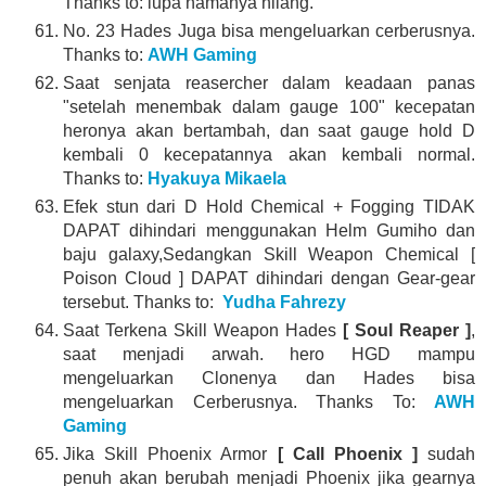
Thanks to: lupa namanya hilang.
No. 23 Hades Juga bisa mengeluarkan cerberusnya.
Thanks to:
AWH Gaming
Saat senjata reasercher dalam keadaan panas
"setelah menembak dalam gauge 100" kecepatan
heronya akan bertambah, dan saat gauge hold D
kembali 0 kecepatannya akan kembali normal.
Thanks to:
Hyakuya Mikaela
Efek stun dari D Hold Chemical + Fogging TIDAK
DAPAT dihindari menggunakan Helm Gumiho dan
baju galaxy,Sedangkan Skill Weapon Chemical [
Poison Cloud ] DAPAT dihindari dengan Gear-gear
tersebut. Thanks to:
Yudha Fahrezy
Saat Terkena Skill Weapon Hades
[ Soul Reaper ]
,
saat menjadi arwah. hero HGD mampu
mengeluarkan Clonenya dan Hades bisa
mengeluarkan Cerberusnya. Thanks To:
AWH
Gaming
Jika Skill Phoenix Armor
[ Call Phoenix ]
sudah
penuh akan berubah menjadi Phoenix jika gearnya