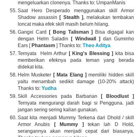
mengeluarkan clonenya. Thanks to: UmpanManis
Saat Hero Desperado menggunakan skill Armor
Shadow assassin
[ Stealth ]
, melakukan tembakan
loncat maka efek skill masih belum hilang.
Gangxi Card
[ Bong Talisman ]
Bisa digagal kan
dengan Helm Saladin
[ Windwall ]
dan Guminho
Ears [
Phantasm
] Thanks to:
Theo Aditya
Ternyata Helm Arthur
[ King's Blessing ]
kita bisa
memberikan efeknya pada teman yang berada
didekat kita.
Helm Musketer
[ Mata Elang ]
memiliki hidden skill
yaitu menambah sedikit damage (10-20% attack)
Thanks to:
Yudha
Skill Accessories pada Barbarian
[ Bloodlust ]
Ternyata mengurangi darah bagi si Pengguna. jadi
jangan sering sering kalian gunakan.
Saat kita menjadi Mummy Terkena dari Dhold / skill
Armor Anubis
[ Mummy ]
tekan lah D Hold,
serangannya akan menjadi cepat dari biasanya.