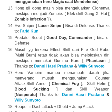
menggunakan hero Magic saat Mendefense
)
Hong gil dong masih bisa mengeluarkan Clonenya
meskipun menjadi Zombie. ( Efek skill Gang Xi Hat
[
Zombie Infection ]
).
Eve Sniper
[ Laser Snipe ]
Bisa di Defense. Thanks
to:
Farid Kun
Predator Scout [
Good Day, Commander
] bisa di
Defense
Musuh yg terkena Effect Skill dari Fire God Robe
[Multi Burn] tetap tidak akan bisa meloloskan diri
meskipun memakai Gumiho Ears [
Phantasm
]
Thanks to:
Danni Hasri Pradana
&
Willy Sunyoto
Hero Vampire mampu menambah darah jika
menyerang musuh menggunakan Counter
Attack,Skill Armor
[ Chemical Fog ]
, Skill Helm
[
Blood Sucking ]
, dan Skill Weapon
[Nosperatu]
Thanks to:
Danni Hasri Pradana
&
Willy Sunyoto
Reaper = Dash attack + Dhold + Jump Attack