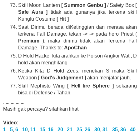
Skill Moon Lantern
[ Summon Genbu ]
/ Safety Box
[
Safe Aura ]
tidak ada gunanya jika terkena skill
Kungfu Costume
[ Hit ]
Saat Dirimu berada diKetinggian dan merasa akan
terkena Fall Damage, tekan -> -> pada hero Priest (
Premium
), maka dirimu tidak akan Terkena Fall
Damage. Thanks to:
ApoChan
D Hold Hacker kita arahkan ke Poison Angkor Wat , D
hold akan menghilang
Ketika Kita D Hold Zeus, menekan S maka Skill
Weapon
[ God's Judgement ]
akan menjalar jauh.
Skill Mephisto Wing
[ Hell fire Sphere ]
sekarang
bisa di Defense / Tahan.
.................
Masih gak percaya? silahkan lihat
Video:
1 - 5
,
6 - 10
,
11 - 15
,
16 - 20
,
21 - 25
,
26 - 30
,
31 - 35
,
36 - 40