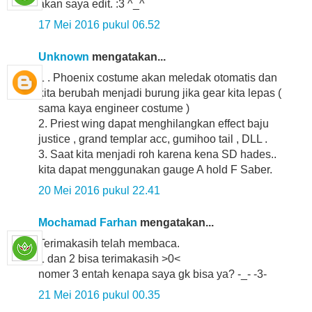
akan saya edit. :3 ^_^
17 Mei 2016 pukul 06.52
Unknown
mengatakan...
1 . Phoenix costume akan meledak otomatis dan
kita berubah menjadi burung jika gear kita lepas (
sama kaya engineer costume )
2. Priest wing dapat menghilangkan effect baju
justice , grand templar acc, gumihoo tail , DLL .
3. Saat kita menjadi roh karena kena SD hades..
kita dapat menggunakan gauge A hold F Saber.
20 Mei 2016 pukul 22.41
Mochamad Farhan
mengatakan...
Terimakasih telah membaca.
1 dan 2 bisa terimakasih >0<
nomer 3 entah kenapa saya gk bisa ya? -_- -3-
21 Mei 2016 pukul 00.35