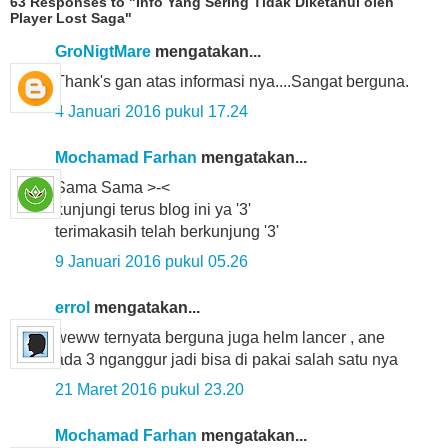
63 Responses to "Info Yang Sering Tidak Diketahui oleh
Player Lost Saga"
GroNigtMare
mengatakan...
Thank's gan atas informasi nya....Sangat berguna.
4 Januari 2016 pukul 17.24
Mochamad Farhan
mengatakan...
Sama Sama >-<
kunjungi terus blog ini ya '3'
terimakasih telah berkunjung '3'
9 Januari 2016 pukul 05.26
errol
mengatakan...
weww ternyata berguna juga helm lancer , ane
ada 3 nganggur jadi bisa di pakai salah satu nya
21 Maret 2016 pukul 23.20
Mochamad Farhan
mengatakan...