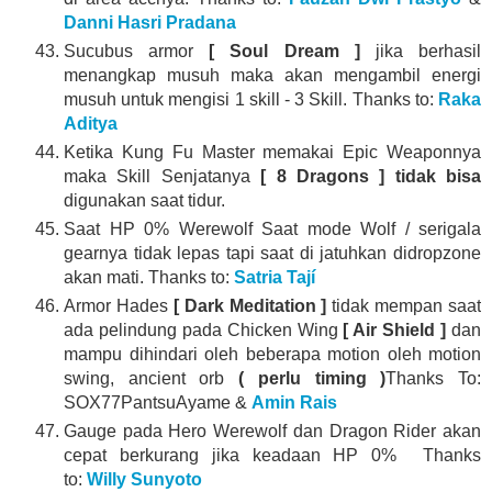
Danni Hasri Pradana
Sucubus armor
[ Soul Dream ]
jika berhasil
menangkap musuh maka akan mengambil energi
musuh untuk mengisi 1 skill - 3 Skill. Thanks to:
Raka
Aditya
Ketika Kung Fu Master memakai Epic Weaponnya
maka Skill Senjatanya
[ 8 Dragons ] tidak bisa
digunakan saat tidur.
Saat HP 0% Werewolf Saat mode Wolf / serigala
gearnya tidak lepas tapi saat di jatuhkan didropzone
akan mati. Thanks to:
Satria Tají
Armor Hades
[ Dark Meditation ]
tidak mempan saat
ada pelindung pada Chicken Wing
[ Air Shield ]
dan
mampu dihindari oleh beberapa motion oleh motion
swing, ancient orb
( perlu timing )
Thanks To:
SOX77PantsuAyame &
Amin Rais
Gauge pada Hero Werewolf dan Dragon Rider akan
cepat berkurang jika keadaan HP 0% Thanks
to:
Willy Sunyoto