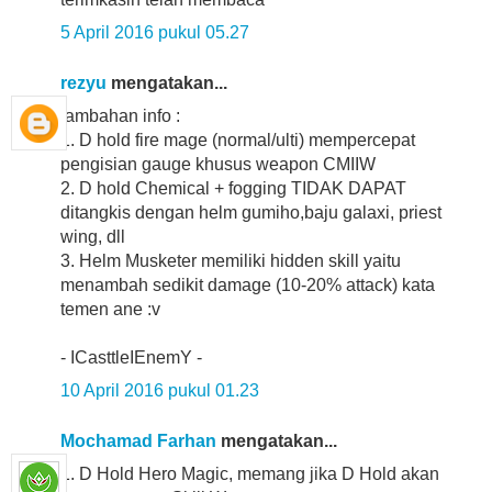
5 April 2016 pukul 05.27
rezyu
mengatakan...
tambahan info :
1. D hold fire mage (normal/ulti) mempercepat
pengisian gauge khusus weapon CMIIW
2. D hold Chemical + fogging TIDAK DAPAT
ditangkis dengan helm gumiho,baju galaxi, priest
wing, dll
3. Helm Musketer memiliki hidden skill yaitu
menambah sedikit damage (10-20% attack) kata
temen ane :v
- ICasttleIEnemY -
10 April 2016 pukul 01.23
Mochamad Farhan
mengatakan...
1. D Hold Hero Magic, memang jika D Hold akan