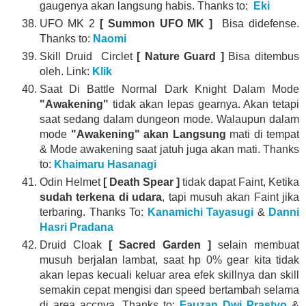
gaugenya akan langsung habis. Thanks to:
Eki
UFO MK 2
[ Summon UFO MK ]
Bisa didefense.
Thanks to:
Naomi
Skill Druid Circlet
[ Nature Guard ]
Bisa ditembus
oleh. Link:
Klik
Saat Di Battle Normal Dark Knight Dalam Mode
"Awakening"
tidak akan lepas gearnya. Akan tetapi
saat sedang dalam dungeon mode. Walaupun dalam
mode
"Awakening"
akan Langsung
mati di tempat
& Mode awakening saat jatuh juga akan mati. Thanks
to:
Khaimaru Hasanagi
Odin Helmet
[ Death Spear ]
tidak dapat Faint, Ketika
sudah terkena di udara
, tapi musuh akan Faint jika
terbaring. Thanks To:
Kanamichi Tayasugi
&
Danni
Hasri Pradana
Druid Cloak
[ Sacred Garden ]
selain membuat
musuh berjalan lambat, saat hp 0% gear kita tidak
akan lepas kecuali keluar area efek skillnya dan skill
semakin cepat mengisi dan speed bertambah selama
di area accnya. Thanks to:
Fauzan Dwi Prastyo
&