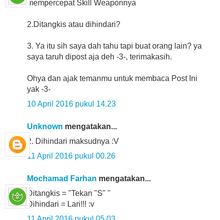
mempercepat Skill Weaponnya
2.Ditangkis atau dihindari?
3. Ya itu sih saya dah tahu tapi buat orang lain? ya
saya taruh dipost aja deh -3-, terimakasih.
Ohya dan ajak temanmu untuk membaca Post Ini
yak -3-
10 April 2016 pukul 14.23
Unknown
mengatakan...
2. Dihindari maksudnya :V
11 April 2016 pukul 00.26
Mochamad Farhan
mengatakan...
Ditangkis = "Tekan "S" "
Dihindari = Lari!!! :v
11 April 2016 pukul 05.03