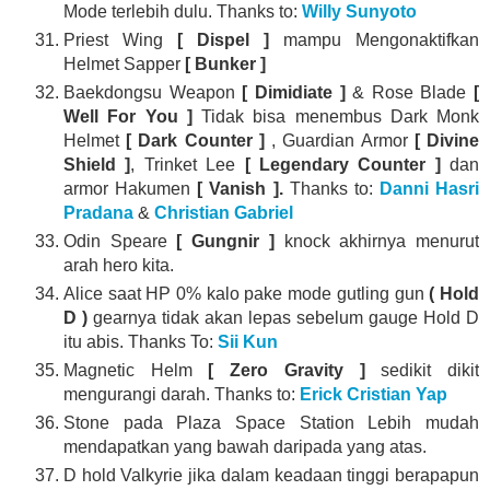
Mode terlebih dulu. Thanks to:
Willy Sunyoto
Priest Wing
[ Dispel ]
mampu Mengonaktifkan
Helmet Sapper
[ Bunker ]
Baekdongsu Weapon
[ Dimidiate ]
& Rose Blade
[
Well For You ]
Tidak bisa menembus Dark Monk
Helmet
[ Dark Counter ]
, Guardian Armor
[ Divine
Shield ]
, Trinket Lee
[ Legendary Counter ]
dan
armor Hakumen
[ Vanish ].
Thanks to:
Danni Hasri
Pradana
&
Christian Gabriel
Odin Speare
[ Gungnir ]
knock akhirnya menurut
arah hero kita.
Alice saat HP 0% kalo pake mode gutling gun
( Hold
D )
gearnya tidak akan lepas sebelum gauge Hold D
itu abis. Thanks To:
Sii Kun
Magnetic Helm
[ Zero Gravity ]
sedikit dikit
mengurangi darah. Thanks to:
Erick Cristian Yap
Stone pada Plaza Space Station Lebih mudah
mendapatkan yang bawah daripada yang atas.
D hold Valkyrie jika dalam keadaan tinggi berapapun