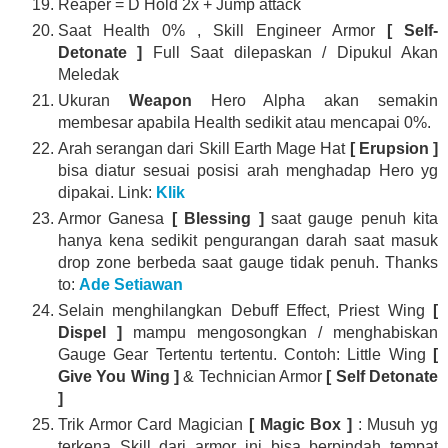
Reaper = D Hold 2x + Jump attack
Saat Health 0% , Skill Engineer Armor
[ Self-
Detonate ]
Full Saat dilepaskan / Dipukul Akan
Meledak
Ukuran
Weapon
Hero Alpha akan semakin
membesar apabila Health sedikit atau mencapai 0%.
Arah serangan dari Skill Earth Mage Hat
[ Erupsion ]
bisa diatur sesuai posisi arah menghadap Hero yg
dipakai. Link:
Klik
Armor Ganesa
[ Blessing ]
saat gauge penuh kita
hanya kena sedikit pengurangan darah saat masuk
drop zone berbeda saat gauge tidak penuh. Thanks
to:
Ade Setiawan
Selain menghilangkan Debuff Effect, Priest Wing
[
Dispel ]
mampu mengosongkan / menghabiskan
Gauge Gear Tertentu tertentu. Contoh: Little Wing
[
Give You Wing ]
& Technician Armor
[ Self Detonate
]
Trik Armor Card Magician
[ Magic Box ]
: Musuh yg
terkena Skill dari armor ini bisa berpindah tempat