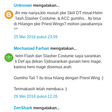
Unknown
mengatakan...
Min mw nanya,klo musuh pke Skill DT misal:Helm
Flash,Slasher Costume, & ACC gumiho... Itu bisa
di Hilangin pke Priest Wings? mohon jawabannya
^^
25 Mei 2016 pukul 23.09
Mochamad Farhan
mengatakan...
Helm Flash dan Slasher Costume saya sarankan
di Def aja (tekan S)disarankan gunain hero mage,
karena hero mage disemua arah.
Gumiho Tail ? itu bisa hilang dengan Priest Wing :)
Terimakasih telah membaca :)
26 Mei 2016 pukul 12.26
ZenShark
mengatakan...