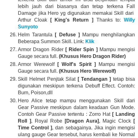
lebih jauh dari biasanya dan tetap terkena Fall
Damage jika Hero yg digunakan memakai Skill dari
Arthur Cloak
[ King's Return ]
Thanks to:
Willy
Sunyoto
Helm Tarantula
[ Defuse ]
Mampu menghilangkan
Beberapa Summon Skill. Link:
Klik
Armor Dragon Rider
[ Rider Spin ]
Mampu mengisi
Gauge secara full.
(Khusus Hero Dragon Rider)
Armor Werewolf
[ Wolf's Spirit ]
Mampu mengisi
Gauge secara full.
(Khusus Hero Werewolf)
Skill Helmet Penjtak Silat
[ Tendangan ]
tetap bisa
digunakan meskipun terkena Debuff Effect. Contoh:
Burn, Poison,dll
Hero Alice tetap mampu menggunakan Skill dari
Gear Passive meskipun dalam keadaan Gun Mode.
Contoh Gear Passive tertentu : Zorro Hat
[ Landing
Roll ]
, Royal Robe
[Dragon Aura]
, Magic Clock
[
Time Control ]
, dan sebagainya. Jika ingin mengisi
ulang gauge Gear tersebut, harus kembali ke Normal