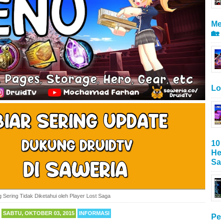
Me
🏡
Lo
10
He
Sa
g Sering Tidak Diketahui oleh Player Lost Saga
SABTU, OKTOBER 03, 2015
INFORMASI
Pe