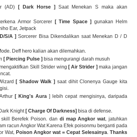
er (AD)
[ Dark Horse ]
Saat Menekan S maka akan
 terkena Armor Sorcerer
[ Time Space ]
gunakan Helm
iho Ear, Jetpack
 D/S/A ]
Sorcerer Bisa Dikendalikan saat Menekan D / D
ode. Deff hero kalian akan dilemahkan.
in
[ Piercing Pulse ]
bisa mengurangi darah musuh
engaktifkan Skill Strider wing
[ Air Strider ]
maka jangan
oncat.
 Wizard
[ Shadow Walk ]
saat dihit Clonenya Gauge kita
isi.
Arthur
[ King's Aura
] lebih cepat mengisinya, daripada
 Dark Knight
[ Charge Of Darkness]
bisa di defense.
 skill Berefek Poison. dan
di map Angkor wat
, jatuhkan
lam racun Angkor Wat Karena Efek poisonmu berganti pada
or Wat,
Poison Angkor wat = Cepat Selesainya
.
Thanks