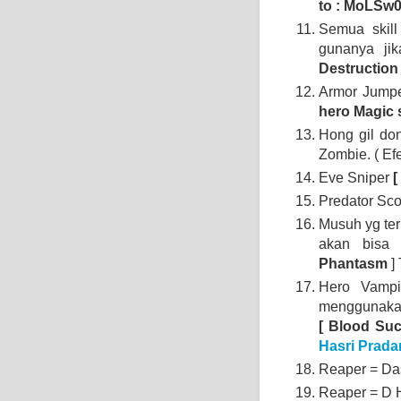
to : MoLSw0
Semua skill
gunanya ji
Destruction 
Armor Jump
hero Magic 
Hong gil do
Zombie. ( Efe
Eve Sniper
[
Predator Sco
Musuh yg terk
akan bisa 
Phantasm
] 
Hero Vamp
menggunakan
[ Blood Suc
Hasri Prada
Reaper = Das
Reaper = D H