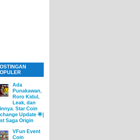
OSTINGAN
OPULER
Ada
Punakawan,
Roro Kidul,
Leak, dan
innya. Star Coin
change Update 🌟|
st Saga Origin
VFun Event
Coin