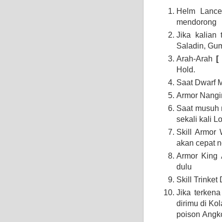
Helm Lanc
mendorong
Jika kalian
Saladin, Gum
Arah-Arah
[
Hold.
Saat Dwarf M
Armor Nang
Saat musuh m
sekali kali L
Skill Armor
akan cepat ng
Armor King 
dulu
Skill Trinket
Jika terkena
dirimu di Ko
poison Angk