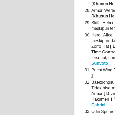
(Khusus Her
Armor Were
(Khusus He
Skill Helme
meskipun ter
Hero Alice
meskipun da
Zorro Hat
[ 
Time Contro
tersebut, ha
Sunyoto
Priest Wing
[
]
Baekdongs
Tidak bisa
Armor
[ Divi
Hakumen
[
Gabriel
Odin Spear