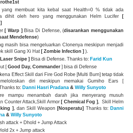
rothe1st
 yang membuat kita kebal saat Health=0 % tidak ada
ka dihit oleh hero yang menggunakan Helm Lucifer
[
]
er
[ Warp ]
Bisa Di Defense, (
disarankan menggunakan
saat Mendefense
)
ng masih bisa mengeluarkan Clonenya meskipun menjadi
k skill Gang Xi Hat
[ Zombie Infection ]
).
 Laser Snipe ]
Bisa di Defense. Thanks to:
Farid Kun
ut [
Good Day, Commander
] bisa di Defense
ena Effect Skill dari Fire God Robe [Multi Burn] tetap tidak
meloloskan diri meskipun memakai Gumiho Ears [
Thanks to:
Danni Hasri Pradana
&
Willy Sunyoto
ire mampu menambah darah jika menyerang musuh
 Counter Attack,Skill Armor
[ Chemical Fog ]
, Skill Helm
king ]
, dan Skill Weapon
[Nosperatu]
Thanks to:
Danni
na
&
Willy Sunyoto
h attack + Dhold + Jump Attack
old 2x + Jump attack