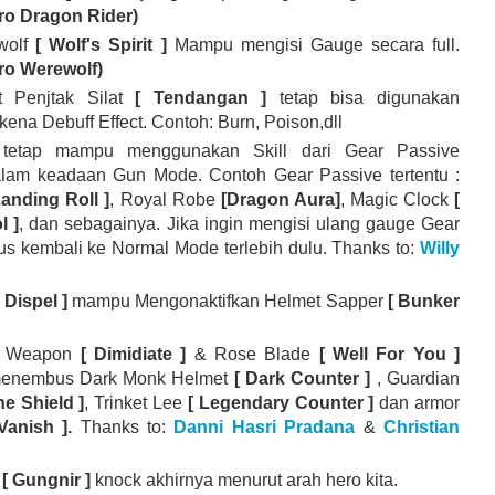
o Dragon Rider)
wolf
[ Wolf's Spirit ]
Mampu mengisi Gauge secara full.
ro Werewolf)
t Penjtak Silat
[ Tendangan ]
tetap bisa digunakan
kena Debuff Effect. Contoh: Burn, Poison,dll
 tetap mampu menggunakan Skill dari Gear Passive
lam keadaan Gun Mode. Contoh Gear Passive tertentu :
Landing Roll ]
, Royal Robe
[Dragon Aura]
, Magic Clock
[
l ]
, dan sebagainya. Jika ingin mengisi ulang gauge Gear
rus kembali ke Normal Mode terlebih dulu. Thanks to:
Willy
 Dispel ]
mampu Mengonaktifkan Helmet Sapper
[ Bunker
u Weapon
[ Dimidiate ]
& Rose Blade
[ Well For You ]
 menembus Dark Monk Helmet
[ Dark Counter ]
, Guardian
ne Shield ]
, Trinket Lee
[ Legendary Counter ]
dan armor
 Vanish ].
Thanks to:
Danni Hasri Pradana
&
Christian
e
[ Gungnir ]
knock akhirnya menurut arah hero kita.