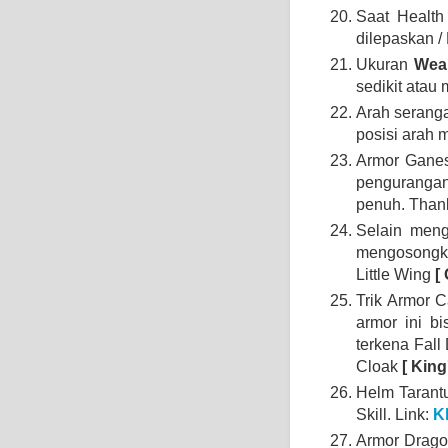
Saat Health
dilepaskan /
Ukuran
We
sedikit atau
Arah seranga
posisi arah 
Armor Gane
pengurangan
penuh. Than
Selain meng
mengosongka
Little Wing
[
Trik Armor 
armor ini b
terkena Fall
Cloak
[ King
Helm Tarant
Skill. Link:
K
Armor Drag