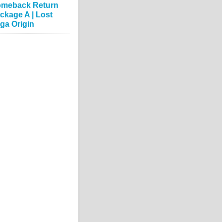
meback Return
ckage A | Lost
ga Origin