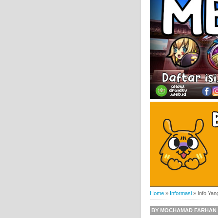
Home
»
Informasi
»
Info Yan
BY
MOCHAMAD FARHAN