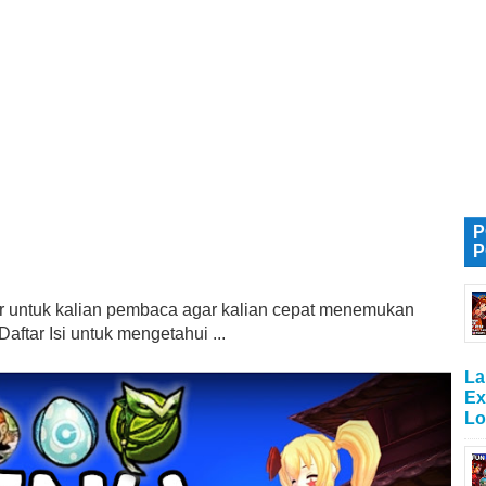
P
P
tur untuk kalian pembaca agar kalian cepat menemukan
aftar Isi untuk mengetahui ...
La
Ex
Lo