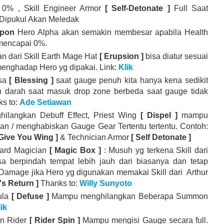
 0% , Skill Engineer Armor
[ Self-Detonate ]
Full Saat
 Dipukul Akan Meledak
apon
Hero Alpha akan semakin membesar apabila Health
 mencapai 0%.
n dari Skill Earth Mage Hat
[ Erupsion ]
bisa diatur sesuai
menghadap Hero yg dipakai. Link:
Klik
sa
[ Blessing ]
saat gauge penuh kita hanya kena sedikit
 darah saat masuk drop zone berbeda saat gauge tidak
ks to:
Ade Setiawan
hilangkan Debuff Effect, Priest Wing
[ Dispel ]
mampu
n / menghabiskan Gauge Gear Tertentu tertentu. Contoh:
 Give You Wing ]
& Technician Armor
[ Self Detonate ]
Card Magician
[ Magic Box ]
: Musuh yg terkena Skill dari
isa berpindah tempat lebih jauh dari biasanya dan tetap
 Damage jika Hero yg digunakan memakai Skill dari Arthur
's Return ]
Thanks to:
Willy Sunyoto
ula
[ Defuse ]
Mampu menghilangkan Beberapa Summon
lik
on Rider
[ Rider Spin ]
Mampu mengisi Gauge secara full.