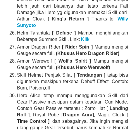
lebih jauh dari biasanya dan tetap terkena Fall
Damage jika Hero yg digunakan memakai Skill dari
Arthur Cloak
[ King's Return ]
Thanks to:
Willy
Sunyoto
Helm Tarantula
[ Defuse ]
Mampu menghilangkan
Beberapa Summon Skill. Link:
Klik
Armor Dragon Rider
[ Rider Spin ]
Mampu mengisi
Gauge secara full.
(Khusus Hero Dragon Rider)
Armor Werewolf
[ Wolf's Spirit ]
Mampu mengisi
Gauge secara full.
(Khusus Hero Werewolf)
Skill Helmet Penjtak Silat
[ Tendangan ]
tetap bisa
digunakan meskipun terkena Debuff Effect. Contoh:
Burn, Poison,dll
Hero Alice tetap mampu menggunakan Skill dari
Gear Passive meskipun dalam keadaan Gun Mode.
Contoh Gear Passive tertentu : Zorro Hat
[ Landing
Roll ]
, Royal Robe
[Dragon Aura]
, Magic Clock
[
Time Control ]
, dan sebagainya. Jika ingin mengisi
ulang gauge Gear tersebut, harus kembali ke Normal