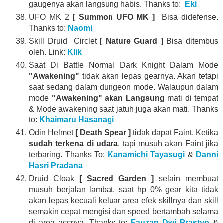
gaugenya akan langsung habis. Thanks to:
Eki
UFO MK 2
[ Summon UFO MK ]
Bisa didefense.
Thanks to:
Naomi
Skill Druid Circlet
[ Nature Guard ]
Bisa ditembus
oleh. Link:
Klik
Saat Di Battle Normal Dark Knight Dalam Mode
"Awakening"
tidak akan lepas gearnya. Akan tetapi
saat sedang dalam dungeon mode. Walaupun dalam
mode
"Awakening"
akan Langsung
mati di tempat
& Mode awakening saat jatuh juga akan mati. Thanks
to:
Khaimaru Hasanagi
Odin Helmet
[ Death Spear ]
tidak dapat Faint, Ketika
sudah terkena di udara
, tapi musuh akan Faint jika
terbaring. Thanks To:
Kanamichi Tayasugi
&
Danni
Hasri Pradana
Druid Cloak
[ Sacred Garden ]
selain membuat
musuh berjalan lambat, saat hp 0% gear kita tidak
akan lepas kecuali keluar area efek skillnya dan skill
semakin cepat mengisi dan speed bertambah selama
di area accnya. Thanks to:
Fauzan Dwi Prastyo
&