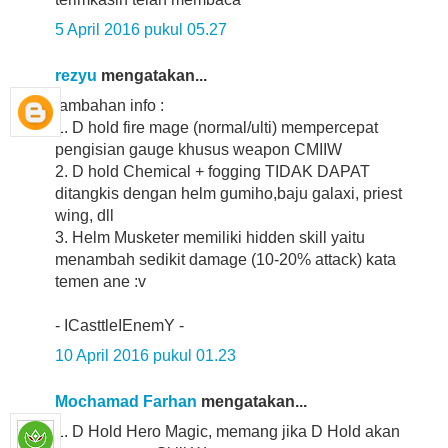
5 April 2016 pukul 05.27
rezyu
mengatakan...
tambahan info :
1. D hold fire mage (normal/ulti) mempercepat
pengisian gauge khusus weapon CMIIW
2. D hold Chemical + fogging TIDAK DAPAT
ditangkis dengan helm gumiho,baju galaxi, priest
wing, dll
3. Helm Musketer memiliki hidden skill yaitu
menambah sedikit damage (10-20% attack) kata
temen ane :v
- ICasttleIEnemY -
10 April 2016 pukul 01.23
Mochamad Farhan
mengatakan...
1. D Hold Hero Magic, memang jika D Hold akan