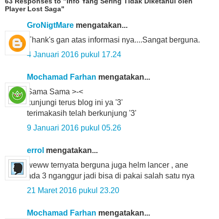
63 Responses to "Info Yang Sering Tidak Diketahui oleh
Player Lost Saga"
GroNigtMare
mengatakan...
Thank's gan atas informasi nya....Sangat berguna.
4 Januari 2016 pukul 17.24
Mochamad Farhan
mengatakan...
Sama Sama >-<
kunjungi terus blog ini ya '3'
terimakasih telah berkunjung '3'
9 Januari 2016 pukul 05.26
errol
mengatakan...
weww ternyata berguna juga helm lancer , ane
ada 3 nganggur jadi bisa di pakai salah satu nya
21 Maret 2016 pukul 23.20
Mochamad Farhan
mengatakan...