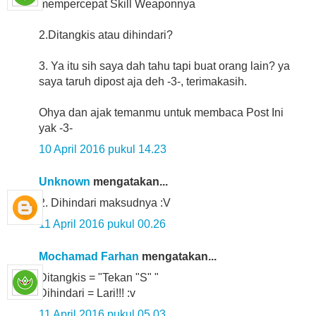
mempercepat Skill Weaponnya
2.Ditangkis atau dihindari?
3. Ya itu sih saya dah tahu tapi buat orang lain? ya
saya taruh dipost aja deh -3-, terimakasih.
Ohya dan ajak temanmu untuk membaca Post Ini
yak -3-
10 April 2016 pukul 14.23
Unknown
mengatakan...
2. Dihindari maksudnya :V
11 April 2016 pukul 00.26
Mochamad Farhan
mengatakan...
Ditangkis = "Tekan "S" "
Dihindari = Lari!!! :v
11 April 2016 pukul 05.03