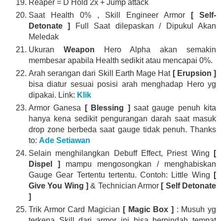
Reaper = D Hold 2x + Jump attack
Saat Health 0% , Skill Engineer Armor
[ Self-
Detonate ]
Full Saat dilepaskan / Dipukul Akan
Meledak
Ukuran
Weapon
Hero Alpha akan semakin
membesar apabila Health sedikit atau mencapai 0%.
Arah serangan dari Skill Earth Mage Hat
[ Erupsion ]
bisa diatur sesuai posisi arah menghadap Hero yg
dipakai. Link:
Klik
Armor Ganesa
[ Blessing ]
saat gauge penuh kita
hanya kena sedikit pengurangan darah saat masuk
drop zone berbeda saat gauge tidak penuh. Thanks
to:
Ade Setiawan
Selain menghilangkan Debuff Effect, Priest Wing
[
Dispel ]
mampu mengosongkan / menghabiskan
Gauge Gear Tertentu tertentu. Contoh: Little Wing
[
Give You Wing ]
& Technician Armor
[ Self Detonate
]
Trik Armor Card Magician
[ Magic Box ]
: Musuh yg
terkena Skill dari armor ini bisa berpindah tempat