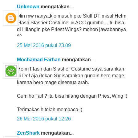
Unknown
mengatakan...
Min mw nanya,klo musuh pke Skill DT misal:Helm
Flash,Slasher Costume, & ACC gumiho... Itu bisa
di Hilangin pke Priest Wings? mohon jawabannya
^^
25 Mei 2016 pukul 23.09
Mochamad Farhan
mengatakan...
Helm Flash dan Slasher Costume saya sarankan
di Def aja (tekan S)disarankan gunain hero mage,
karena hero mage disemua arah.
Gumiho Tail ? itu bisa hilang dengan Priest Wing :)
Terimakasih telah membaca :)
26 Mei 2016 pukul 12.26
ZenShark
mengatakan...