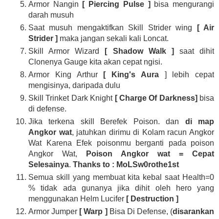
Armor Nangin
[ Piercing Pulse ]
bisa mengurangi
darah musuh
Saat musuh mengaktifkan Skill Strider wing
[ Air
Strider ]
maka jangan sekali kali Loncat.
Skill Armor Wizard
[ Shadow Walk ]
saat dihit
Clonenya Gauge kita akan cepat ngisi.
Armor King Arthur
[ King's Aura
] lebih cepat
mengisinya, daripada dulu
Skill Trinket Dark Knight
[ Charge Of Darkness]
bisa
di defense.
Jika terkena skill Berefek Poison. dan
di map
Angkor wat
, jatuhkan dirimu di Kolam racun Angkor
Wat Karena Efek poisonmu berganti pada poison
Angkor Wat,
Poison Angkor wat = Cepat
Selesainya
.
Thanks to : MoLSw0rothe1st
Semua skill yang membuat kita kebal saat Health=0
% tidak ada gunanya jika dihit oleh hero yang
menggunakan Helm Lucifer
[ Destruction ]
Armor Jumper
[ Warp ]
Bisa Di Defense, (
disarankan