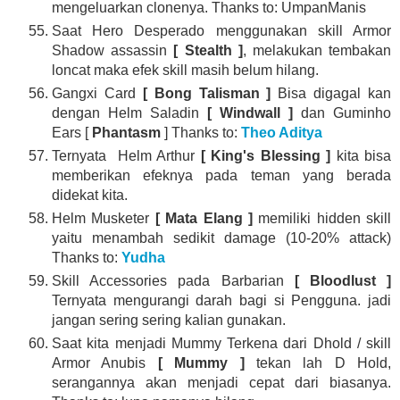
mengeluarkan clonenya. Thanks to: UmpanManis
Saat Hero Desperado menggunakan skill Armor
Shadow assassin
[ Stealth ]
, melakukan tembakan
loncat maka efek skill masih belum hilang.
Gangxi Card
[ Bong Talisman ]
Bisa digagal kan
dengan Helm Saladin
[ Windwall ]
dan Guminho
Ears [
Phantasm
] Thanks to:
Theo Aditya
Ternyata Helm Arthur
[ King's Blessing ]
kita bisa
memberikan efeknya pada teman yang berada
didekat kita.
Helm Musketer
[ Mata Elang ]
memiliki hidden skill
yaitu menambah sedikit damage (10-20% attack)
Thanks to:
Yudha
Skill Accessories pada Barbarian
[ Bloodlust ]
Ternyata mengurangi darah bagi si Pengguna. jadi
jangan sering sering kalian gunakan.
Saat kita menjadi Mummy Terkena dari Dhold / skill
Armor Anubis
[ Mummy ]
tekan lah D Hold,
serangannya akan menjadi cepat dari biasanya.