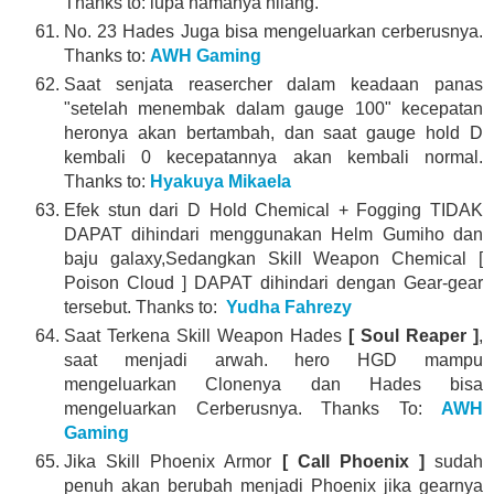
Thanks to: lupa namanya hilang.
No. 23 Hades Juga bisa mengeluarkan cerberusnya.
Thanks to:
AWH Gaming
Saat senjata reasercher dalam keadaan panas
"setelah menembak dalam gauge 100" kecepatan
heronya akan bertambah, dan saat gauge hold D
kembali 0 kecepatannya akan kembali normal.
Thanks to:
Hyakuya Mikaela
Efek stun dari D Hold Chemical + Fogging TIDAK
DAPAT dihindari menggunakan Helm Gumiho dan
baju galaxy,Sedangkan Skill Weapon Chemical [
Poison Cloud ] DAPAT dihindari dengan Gear-gear
tersebut. Thanks to:
Yudha Fahrezy
Saat Terkena Skill Weapon Hades
[ Soul Reaper ]
,
saat menjadi arwah. hero HGD mampu
mengeluarkan Clonenya dan Hades bisa
mengeluarkan Cerberusnya. Thanks To:
AWH
Gaming
Jika Skill Phoenix Armor
[ Call Phoenix ]
sudah
penuh akan berubah menjadi Phoenix jika gearnya