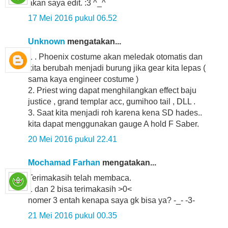
akan saya edit. :3 ^_^
17 Mei 2016 pukul 06.52
Unknown
mengatakan...
1 . Phoenix costume akan meledak otomatis dan
kita berubah menjadi burung jika gear kita lepas (
sama kaya engineer costume )
2. Priest wing dapat menghilangkan effect baju
justice , grand templar acc, gumihoo tail , DLL .
3. Saat kita menjadi roh karena kena SD hades..
kita dapat menggunakan gauge A hold F Saber.
20 Mei 2016 pukul 22.41
Mochamad Farhan
mengatakan...
Terimakasih telah membaca.
1 dan 2 bisa terimakasih >0<
nomer 3 entah kenapa saya gk bisa ya? -_- -3-
21 Mei 2016 pukul 00.35