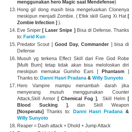
menggunakan hero Magic saat Mendefense
)
Hong gil dong masih bisa mengeluarkan Clonenya
meskipun menjadi Zombie. ( Efek skill Gang Xi Hat
[
Zombie Infection ]
).
Eve Sniper
[ Laser Snipe ]
Bisa di Defense. Thanks
to:
Farid Kun
Predator Scout [
Good Day, Commander
] bisa di
Defense
Musuh yg terkena Effect Skill dari Fire God Robe
[Multi Burn] tetap tidak akan bisa meloloskan diri
meskipun memakai Gumiho Ears [
Phantasm
]
Thanks to:
Danni Hasri Pradana
&
Willy Sunyoto
Hero Vampire mampu menambah darah jika
menyerang musuh menggunakan Counter
Attack,Skill Armor
[ Chemical Fog ]
, Skill Helm
[
Blood Sucking ]
, dan Skill Weapon
[Nosperatu]
Thanks to:
Danni Hasri Pradana
&
Willy Sunyoto
Reaper = Dash attack + Dhold + Jump Attack