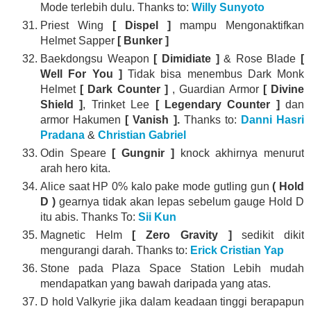
Mode terlebih dulu. Thanks to:
Willy Sunyoto
Priest Wing
[ Dispel ]
mampu Mengonaktifkan
Helmet Sapper
[ Bunker ]
Baekdongsu Weapon
[ Dimidiate ]
& Rose Blade
[
Well For You ]
Tidak bisa menembus Dark Monk
Helmet
[ Dark Counter ]
, Guardian Armor
[ Divine
Shield ]
, Trinket Lee
[ Legendary Counter ]
dan
armor Hakumen
[ Vanish ].
Thanks to:
Danni Hasri
Pradana
&
Christian Gabriel
Odin Speare
[ Gungnir ]
knock akhirnya menurut
arah hero kita.
Alice saat HP 0% kalo pake mode gutling gun
( Hold
D )
gearnya tidak akan lepas sebelum gauge Hold D
itu abis. Thanks To:
Sii Kun
Magnetic Helm
[ Zero Gravity ]
sedikit dikit
mengurangi darah. Thanks to:
Erick Cristian Yap
Stone pada Plaza Space Station Lebih mudah
mendapatkan yang bawah daripada yang atas.
D hold Valkyrie jika dalam keadaan tinggi berapapun