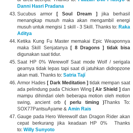
Danni Hasri Pradana
Sucubus armor
[ Soul Dream ]
jika berhasil
menangkap musuh maka akan mengambil energi
musuh untuk mengisi 1 skill - 3 Skill. Thanks to:
Raka
Aditya
Ketika Kung Fu Master memakai Epic Weaponnya
maka Skill Senjatanya
[ 8 Dragons ] tidak bisa
digunakan saat tidur.
Saat HP 0% Werewolf Saat mode Wolf / serigala
gearnya tidak lepas tapi saat di jatuhkan didropzone
akan mati. Thanks to:
Satria Tají
Armor Hades
[ Dark Meditation ]
tidak mempan saat
ada pelindung pada Chicken Wing
[ Air Shield ]
dan
mampu dihindari oleh beberapa motion oleh motion
swing, ancient orb
( perlu timing )
Thanks To:
SOX77PantsuAyame &
Amin Rais
Gauge pada Hero Werewolf dan Dragon Rider akan
cepat berkurang jika keadaan HP 0% Thanks
to:
Willy Sunyoto