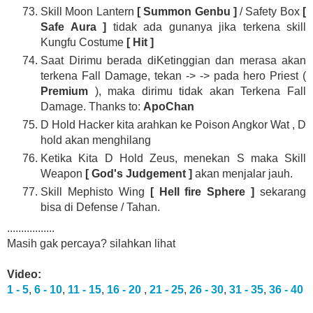
Skill Moon Lantern
[ Summon Genbu ]
/ Safety Box
[
Safe Aura ]
tidak ada gunanya jika terkena skill
Kungfu Costume
[ Hit ]
Saat Dirimu berada diKetinggian dan merasa akan
terkena Fall Damage, tekan -> -> pada hero Priest (
Premium
), maka dirimu tidak akan Terkena Fall
Damage. Thanks to:
ApoChan
D Hold Hacker kita arahkan ke Poison Angkor Wat , D
hold akan menghilang
Ketika Kita D Hold Zeus, menekan S maka Skill
Weapon
[ God's Judgement ]
akan menjalar jauh.
Skill Mephisto Wing
[ Hell fire Sphere ]
sekarang
bisa di Defense / Tahan.
.................
Masih gak percaya? silahkan lihat
Video:
1 - 5
,
6 - 10
,
11 - 15
,
16 - 20
,
21 - 25
,
26 - 30
,
31 - 35
,
36 - 40