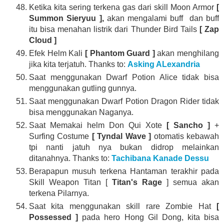
Ketika kita sering terkena gas dari skill Moon Armor
[
Summon Sieryuu ],
akan mengalami buff dan buff
itu bisa menahan listrik dari Thunder Bird Tails
[ Zap
Cloud ]
Efek Helm Kali
[ Phantom Guard ]
akan menghilang
jika kita terjatuh. Thanks to:
Asking ALexandria
Saat menggunakan Dwarf Potion Alice tidak bisa
menggunakan gutling gunnya.
Saat menggunakan Dwarf Potion Dragon Rider tidak
bisa menggunakan Naganya.
Saat Memakai helm Don Qui Xote
[ Sancho ]
+
Surfing Costume
[ Tyndal Wave ]
otomatis kebawah
tpi nanti jatuh nya bukan didrop melainkan
ditanahnya. Thanks to:
Tachibana Kanade Dessu
Berapapun musuh terkena Hantaman terakhir pada
Skill Weapon Titan [
Titan's Rage
] semua akan
terkena Pilarnya.
Saat kita menggunakan skill rare Zombie Hat
[
Possessed ]
pada hero Hong Gil Dong, kita bisa